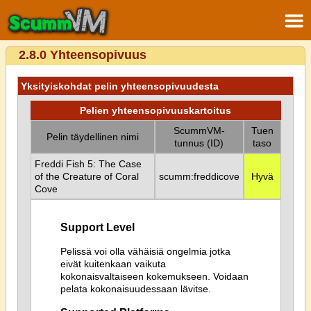
2.8.0 Yhteensopivuus
Yksityiskohdat pelin yhteensopivuudesta
Pelien yhteensopivuuskartoitus
ScummVM-
Tuen
Pelin täydellinen nimi
tunnus (ID)
taso
Freddi Fish 5: The Case
of the Creature of Coral
scumm:freddicove
Hyvä
Cove
Support Level
Pelissä voi olla vähäisiä ongelmia jotka
eivät kuitenkaan vaikuta
kokonaisvaltaiseen kokemukseen. Voidaan
pelata kokonaisuudessaan lävitse.