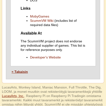
DOS
Links
MobyGames
ScummVM Wiki
(includes list of
required data files)
Available At
The ScummVM project does not endorse
any individual supplier of games. This list is
for reference purposes only.
Developer's Website
« Takaisin
LucasArts, Monkey Island, Maniac Mansion, Full Throttle, The Dig,
LOOM, ja monet muutkin ovat rekisteröityjä tavaramerkkejä yhtiölle
LucasArts, Inc.
. Raspberry Pi on Raspberry Pi Tradingin omistama
tavaramerkki. Kaikki muut tavaramerkit ja rekisteröidyt tavaramerkit
omistaa niihin liittyvät yhtiöt. ScummVM ei ole missään yhteistyössä