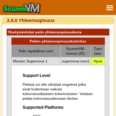
2.8.0 Yhteensopivuus
Yksityiskohdat pelin yhteensopivuudesta
Pelien yhteensopivuuskartoitus
ScummVM-
Tuen
Pelin täydellinen nimi
tunnus (ID)
taso
Mission Supernova 1
supernova:msn1
Hyvä
Support Level
Pelissä voi olla vähäisiä ongelmia jotka
eivät kuitenkaan vaikuta
kokonaisvaltaiseen kokemukseen. Voidaan
pelata kokonaisuudessaan lävitse.
Supported Platforms