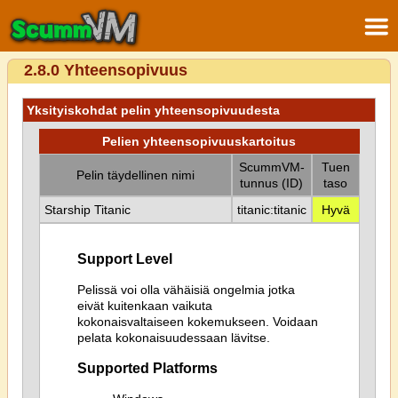
2.8.0 Yhteensopivuus
Yksityiskohdat pelin yhteensopivuudesta
Pelien yhteensopivuuskartoitus
ScummVM-
Tuen
Pelin täydellinen nimi
tunnus (ID)
taso
Starship Titanic
titanic:titanic
Hyvä
Support Level
Pelissä voi olla vähäisiä ongelmia jotka
eivät kuitenkaan vaikuta
kokonaisvaltaiseen kokemukseen. Voidaan
pelata kokonaisuudessaan lävitse.
Supported Platforms