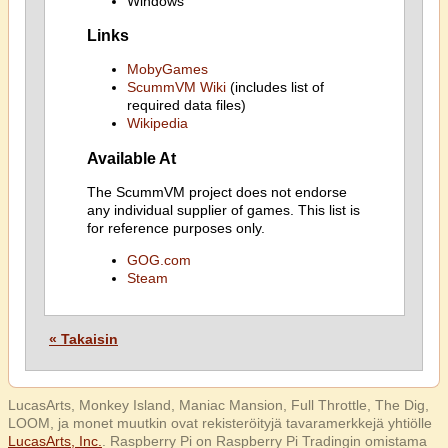
Windows
Links
MobyGames
ScummVM Wiki
(includes list of
required data files)
Wikipedia
Available At
The ScummVM project does not endorse
any individual supplier of games. This list is
for reference purposes only.
GOG.com
Steam
« Takaisin
LucasArts, Monkey Island, Maniac Mansion, Full Throttle, The Dig,
LOOM, ja monet muutkin ovat rekisteröityjä tavaramerkkejä yhtiölle
LucasArts, Inc.
. Raspberry Pi on Raspberry Pi Tradingin omistama