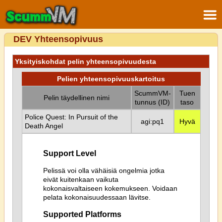
DEV Yhteensopivuus
Yksityiskohdat pelin yhteensopivuudesta
Pelien yhteensopivuuskartoitus
ScummVM-
Tuen
Pelin täydellinen nimi
tunnus (ID)
taso
Police Quest: In Pursuit of the
agi:pq1
Hyvä
Death Angel
Support Level
Pelissä voi olla vähäisiä ongelmia jotka
eivät kuitenkaan vaikuta
kokonaisvaltaiseen kokemukseen. Voidaan
pelata kokonaisuudessaan lävitse.
Supported Platforms