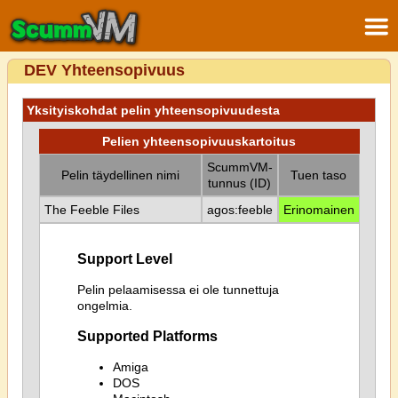
DEV Yhteensopivuus
Yksityiskohdat pelin yhteensopivuudesta
Pelien yhteensopivuuskartoitus
ScummVM-
Pelin täydellinen nimi
Tuen taso
tunnus (ID)
The Feeble Files
agos:feeble
Erinomainen
Support Level
Pelin pelaamisessa ei ole tunnettuja
ongelmia.
Supported Platforms
Amiga
DOS