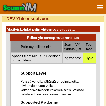
DEV Yhteensopivuus
Yksityiskohdat pelin yhteensopivuudesta
Pelien yhteensopivuuskartoitus
ScummVM-
Tuen
Pelin täydellinen nimi
tunnus (ID)
taso
Space Quest Minus 1: Decisions
ags:sqdote
Hyvä
of the Elders
Support Level
Pelissä voi olla vähäisiä ongelmia jotka
eivät kuitenkaan vaikuta
kokonaisvaltaiseen kokemukseen. Voidaan
pelata kokonaisuudessaan lävitse.
Supported Platforms