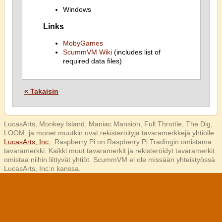
Windows
Links
MobyGames
ScummVM Wiki
(includes list of
required data files)
« Takaisin
LucasArts, Monkey Island, Maniac Mansion, Full Throttle, The Dig,
LOOM, ja monet muutkin ovat rekisteröityjä tavaramerkkejä yhtiölle
LucasArts, Inc.
. Raspberry Pi on Raspberry Pi Tradingin omistama
tavaramerkki. Kaikki muut tavaramerkit ja rekisteröidyt tavaramerkit
omistaa niihin liittyvät yhtiöt. ScummVM ei ole missään yhteistyössä
LucasArts, Inc:n kanssa.