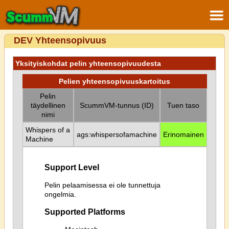
DEV Yhteensopivuus
Yksityiskohdat pelin yhteensopivuudesta
Pelien yhteensopivuuskartoitus
Pelin
täydellinen
ScummVM-tunnus (ID)
Tuen taso
nimi
Whispers of a
ags:whispersofamachine
Erinomainen
Machine
Support Level
Pelin pelaamisessa ei ole tunnettuja
ongelmia.
Supported Platforms