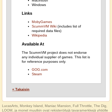
Macintosh
Windows
Links
MobyGames
ScummVM Wiki
(includes list of
required data files)
Wikipedia
Available At
The ScummVM project does not endorse
any individual supplier of games. This list is
for reference purposes only.
GOG.com
Steam
« Takaisin
LucasArts, Monkey Island, Maniac Mansion, Full Throttle, The Dig,
LOOM, ja monet muutkin ovat rekisteröityjä tavaramerkkejä yhtiölle