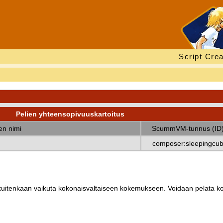
Script Crea
Pelien yhteensopivuuskartoitus
nen nimi
ScummVM-tunnus (ID
composer:sleepingcu
ät kuitenkaan vaikuta kokonaisvaltaiseen kokemukseen. Voidaan pelata