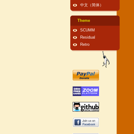
中文（简体）
Theme
SCUMM
Residual
Retro