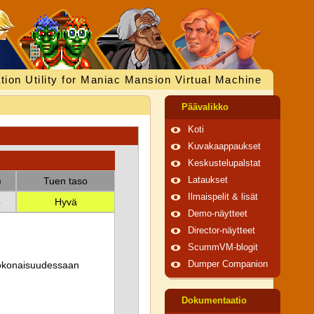
tion Utility for Maniac Mansion Virtual Machine
Päävalikko
Koti
Kuvakaappaukset
Keskustelupalstat
)
Tuen taso
Lataukset
Ilmaispelit & lisät
b
Hyvä
Demo-näytteet
Director-näytteet
ScummVM-blogit
 kokonaisuudessaan
Dumper Companion
Dokumentaatio