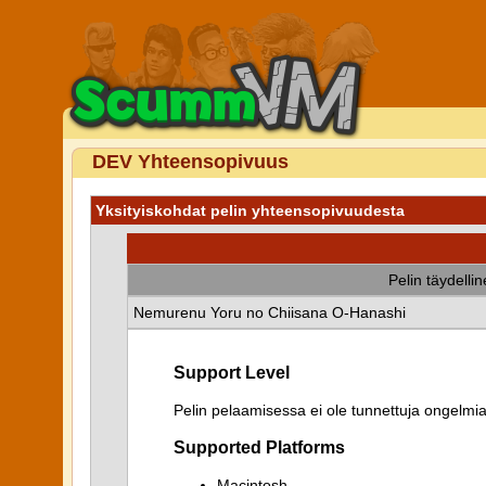
DEV Yhteensopivuus
Yksityiskohdat pelin yhteensopivuudesta
Pelin täydelli
Nemurenu Yoru no Chiisana O-Hanashi
Support Level
Pelin pelaamisessa ei ole tunnettuja ongelmia
Supported Platforms
Macintosh