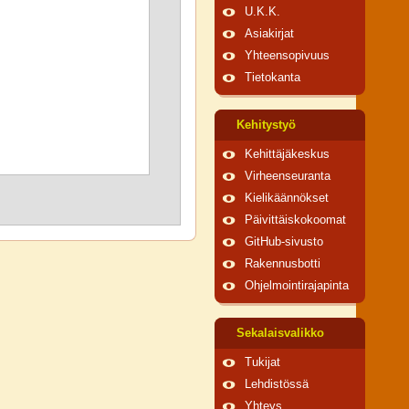
U.K.K.
Asiakirjat
Yhteensopivuus
Tietokanta
Kehitystyö
Kehittäjäkeskus
Virheenseuranta
Kielikäännökset
Päivittäiskokoomat
GitHub-sivusto
Rakennusbotti
Ohjelmointirajapinta
Sekalaisvalikko
Tukijat
Lehdistössä
Yhteys