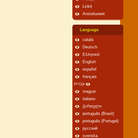
Linkit
Ansioituneet
Language
català
Deutsch
Ελληνικά
English
español
français
עברית
magyar
italiano
ქართული
português (Brasil)
português (Portugal)
русский
svenska