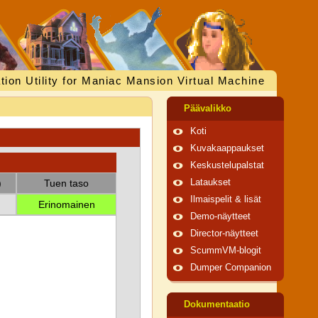
tion Utility for Maniac Mansion Virtual Machine
Päävalikko
Koti
Kuvakaappaukset
Keskustelupalstat
)
Tuen taso
Lataukset
Ilmaispelit & lisät
Erinomainen
Demo-näytteet
Director-näytteet
ScummVM-blogit
Dumper Companion
Dokumentaatio