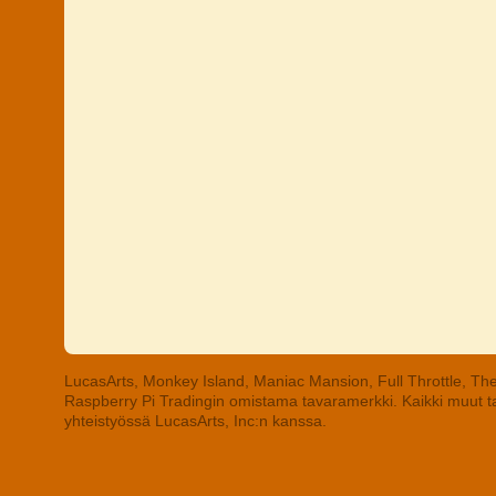
LucasArts, Monkey Island, Maniac Mansion, Full Throttle, The
Raspberry Pi Tradingin omistama tavaramerkki. Kaikki muut tav
yhteistyössä LucasArts, Inc:n kanssa.