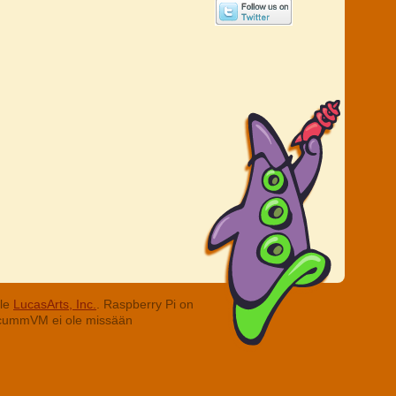
lle
LucasArts, Inc.
. Raspberry Pi on
. ScummVM ei ole missään