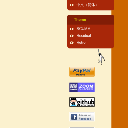
中文（简体）
Theme
SCUMM
Residual
Retro