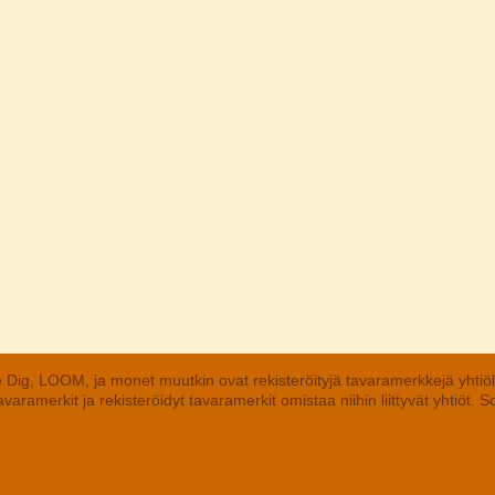
 Dig, LOOM, ja monet muutkin ovat rekisteröityjä tavaramerkkejä yhtiö
aramerkit ja rekisteröidyt tavaramerkit omistaa niihin liittyvät yhtiöt