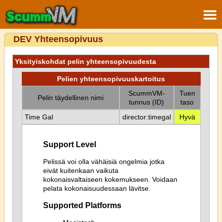
DEV Yhteensopivuus
Yksityiskohdat pelin yhteensopivuudesta
Pelien yhteensopivuuskartoitus
ScummVM-
Tuen
Pelin täydellinen nimi
tunnus (ID)
taso
Time Gal
director:timegal
Hyvä
Support Level
Pelissä voi olla vähäisiä ongelmia jotka
eivät kuitenkaan vaikuta
kokonaisvaltaiseen kokemukseen. Voidaan
pelata kokonaisuudessaan lävitse.
Supported Platforms