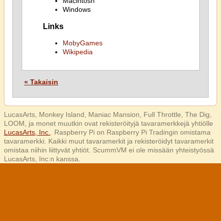
Macintosh
Windows
Links
MobyGames
Wikipedia
« Takaisin
LucasArts, Monkey Island, Maniac Mansion, Full Throttle, The Dig,
LOOM, ja monet muutkin ovat rekisteröityjä tavaramerkkejä yhtiölle
LucasArts, Inc.
. Raspberry Pi on Raspberry Pi Tradingin omistama
tavaramerkki. Kaikki muut tavaramerkit ja rekisteröidyt tavaramerkit
omistaa niihin liittyvät yhtiöt. ScummVM ei ole missään yhteistyössä
LucasArts, Inc:n kanssa.