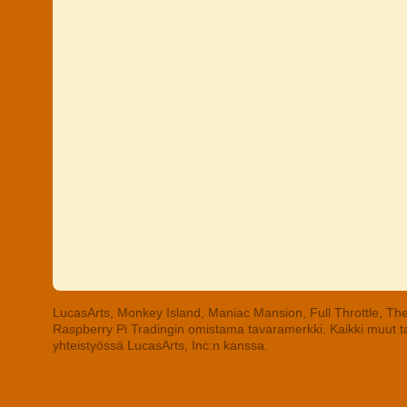
LucasArts, Monkey Island, Maniac Mansion, Full Throttle, The
Raspberry Pi Tradingin omistama tavaramerkki. Kaikki muut tav
yhteistyössä LucasArts, Inc:n kanssa.