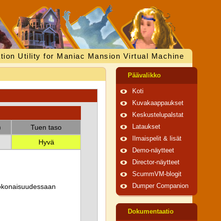
tion Utility for Maniac Mansion Virtual Machine
Päävalikko
Koti
Kuvakaappaukset
Keskustelupalstat
)
Tuen taso
Lataukset
Ilmaispelit & lisät
Hyvä
Demo-näytteet
Director-näytteet
ScummVM-blogit
 kokonaisuudessaan
Dumper Companion
Dokumentaatio