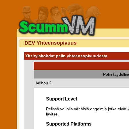
DEV Yhteensopivuus
Yksityiskohdat pelin yhteensopivuudesta
Pelin täydelli
Adibou 2
Support Level
Pelissä voi olla vähäisiä ongelmia jotka eiv
lävitse.
Supported Platforms