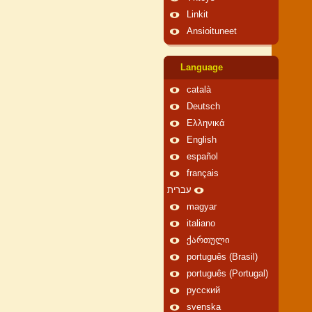
Linkit
Ansioituneet
Language
català
Deutsch
Ελληνικά
English
español
français
עברית
magyar
italiano
ქართული
português (Brasil)
português (Portugal)
русский
svenska