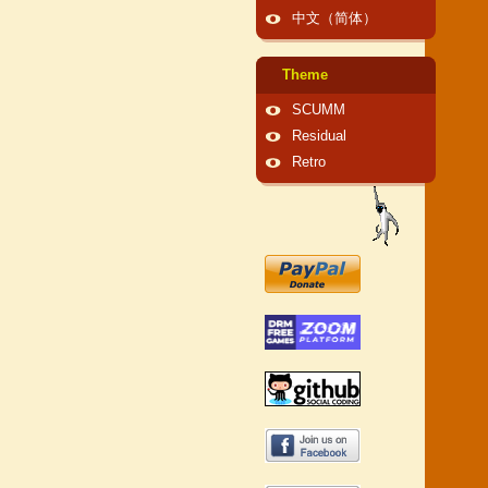
中文（简体）
Theme
SCUMM
Residual
Retro