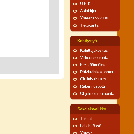
U.K.K.
Asiakirjat
Yhteensopivuus
Tietokanta
Kehitystyö
Kehittäjäkeskus
Virheenseuranta
Kielikäännökset
Päivittäiskokoomat
GitHub-sivusto
Rakennusbotti
Ohjelmointirajapinta
Sekalaisvalikko
Tukijat
Lehdistössä
Yhteys