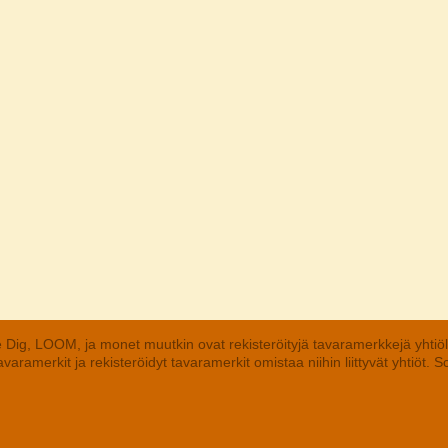
 Dig, LOOM, ja monet muutkin ovat rekisteröityjä tavaramerkkejä yhtiö
aramerkit ja rekisteröidyt tavaramerkit omistaa niihin liittyvät yhtiöt