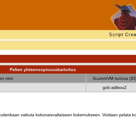
Script Crea
Pelien yhteensopivuuskartoitus
nen nimi
ScummVM-tunnus (ID
gob:adibou2
ät kuitenkaan vaikuta kokonaisvaltaiseen kokemukseen. Voidaan pelata