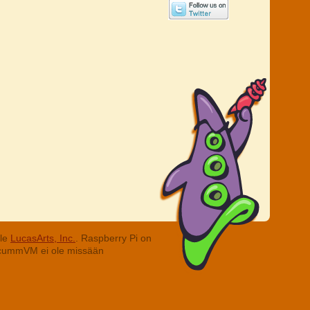
lle
LucasArts, Inc.
. Raspberry Pi on
. ScummVM ei ole missään