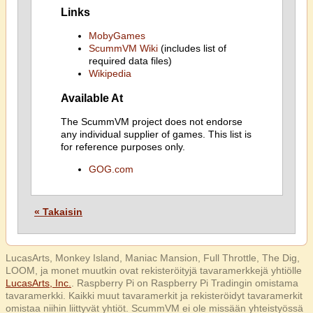
Links
MobyGames
ScummVM Wiki
(includes list of
required data files)
Wikipedia
Available At
The ScummVM project does not endorse
any individual supplier of games. This list is
for reference purposes only.
GOG.com
« Takaisin
LucasArts, Monkey Island, Maniac Mansion, Full Throttle, The Dig,
LOOM, ja monet muutkin ovat rekisteröityjä tavaramerkkejä yhtiölle
LucasArts, Inc.
. Raspberry Pi on Raspberry Pi Tradingin omistama
tavaramerkki. Kaikki muut tavaramerkit ja rekisteröidyt tavaramerkit
omistaa niihin liittyvät yhtiöt. ScummVM ei ole missään yhteistyössä