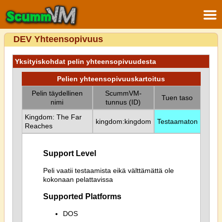
DEV Yhteensopivuus
Yksityiskohdat pelin yhteensopivuudesta
Pelien yhteensopivuuskartoitus
Pelin täydellinen
ScummVM-
Tuen taso
nimi
tunnus (ID)
Kingdom: The Far
kingdom:kingdom
Testaamaton
Reaches
Support Level
Peli vaatii testaamista eikä välttämättä ole
kokonaan pelattavissa
Supported Platforms
DOS