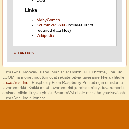
DOS
Links
MobyGames
ScummVM Wiki
(includes list of
required data files)
Wikipedia
« Takaisin
LucasArts, Monkey Island, Maniac Mansion, Full Throttle, The Dig,
LOOM, ja monet muutkin ovat rekisteröityjä tavaramerkkejä yhtiölle
LucasArts, Inc.
. Raspberry Pi on Raspberry Pi Tradingin omistama
tavaramerkki. Kaikki muut tavaramerkit ja rekisteröidyt tavaramerkit
omistaa niihin liittyvät yhtiöt. ScummVM ei ole missään yhteistyössä
LucasArts, Inc:n kanssa.