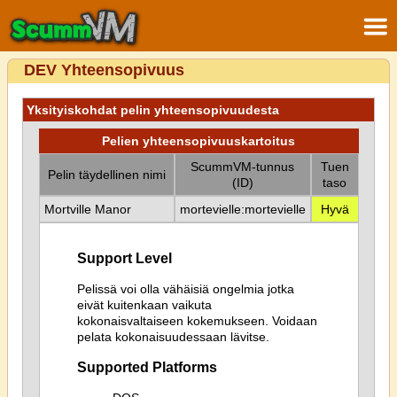
DEV Yhteensopivuus
Yksityiskohdat pelin yhteensopivuudesta
Pelien yhteensopivuuskartoitus
ScummVM-tunnus
Tuen
Pelin täydellinen nimi
(ID)
taso
Mortville Manor
mortevielle:mortevielle
Hyvä
Support Level
Pelissä voi olla vähäisiä ongelmia jotka
eivät kuitenkaan vaikuta
kokonaisvaltaiseen kokemukseen. Voidaan
pelata kokonaisuudessaan lävitse.
Supported Platforms