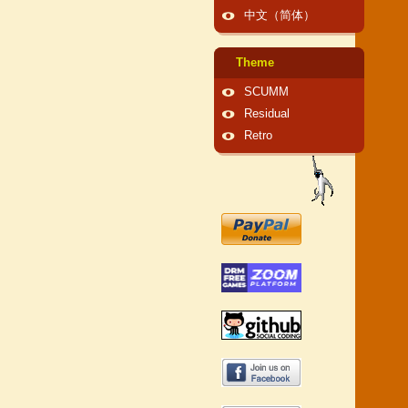
中文（简体）
Theme
SCUMM
Residual
Retro