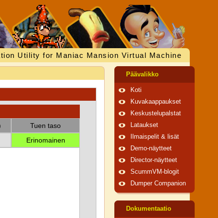
tion Utility for Maniac Mansion Virtual Machine
Päävalikko
Koti
Kuvakaappaukset
Keskustelupalstat
)
Tuen taso
Lataukset
Ilmaispelit & lisät
Erinomainen
Demo-näytteet
Director-näytteet
ScummVM-blogit
Dumper Companion
Dokumentaatio