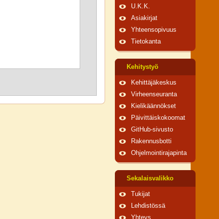
U.K.K.
Asiakirjat
Yhteensopivuus
Tietokanta
Kehitystyö
Kehittäjäkeskus
Virheenseuranta
Kielikäännökset
Päivittäiskokoomat
GitHub-sivusto
Rakennusbotti
Ohjelmointirajapinta
Sekalaisvalikko
Tukijat
Lehdistössä
Yhteys