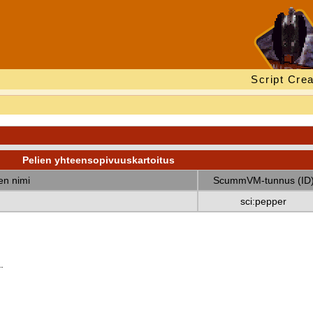
Script Crea
Pelien yhteensopivuuskartoitus
nen nimi
ScummVM-tunnus (ID
sci:pepper
.