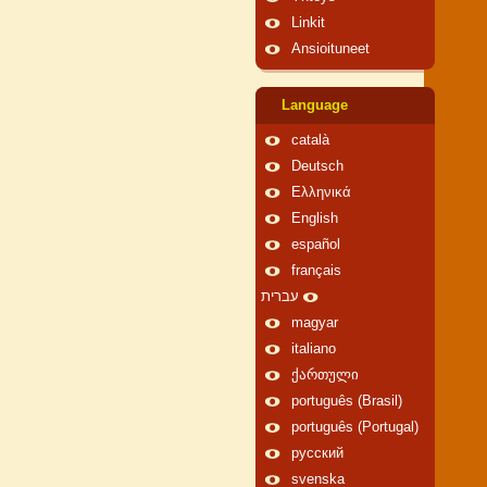
Linkit
Ansioituneet
Language
català
Deutsch
Ελληνικά
English
español
français
עברית
magyar
italiano
ქართული
português (Brasil)
português (Portugal)
русский
svenska