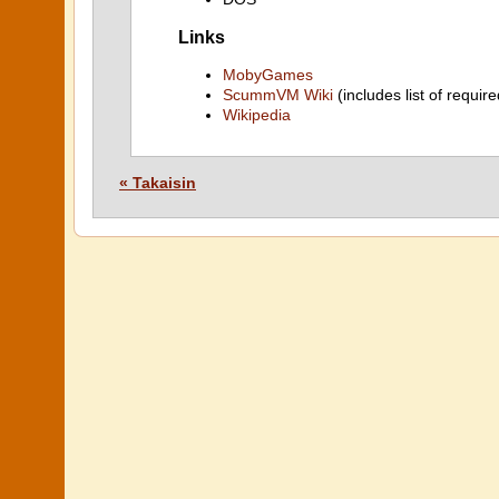
Links
MobyGames
ScummVM Wiki
(includes list of require
Wikipedia
« Takaisin