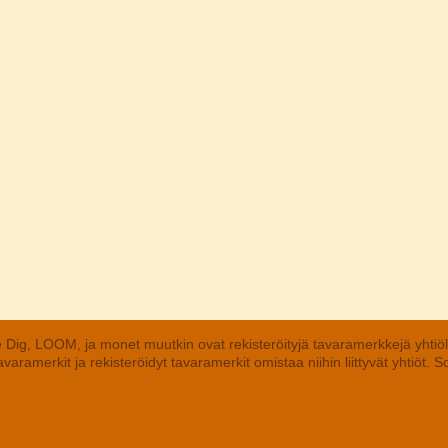
 Dig, LOOM, ja monet muutkin ovat rekisteröityjä tavaramerkkejä yhtiö
aramerkit ja rekisteröidyt tavaramerkit omistaa niihin liittyvät yhtiöt