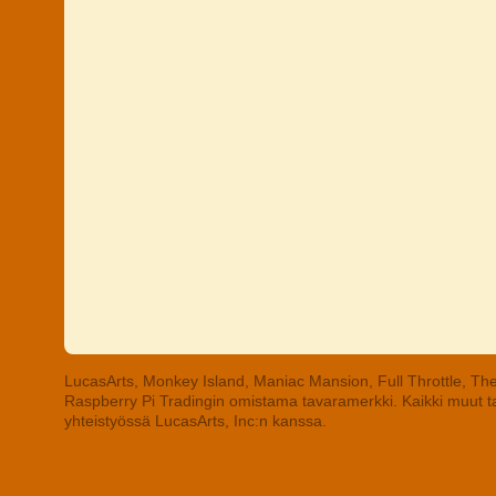
LucasArts, Monkey Island, Maniac Mansion, Full Throttle, The
Raspberry Pi Tradingin omistama tavaramerkki. Kaikki muut tav
yhteistyössä LucasArts, Inc:n kanssa.