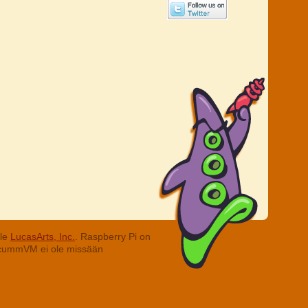
lle
LucasArts, Inc.
. Raspberry Pi on
. ScummVM ei ole missään