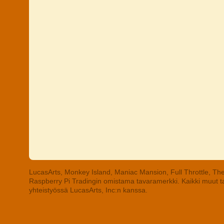
LucasArts, Monkey Island, Maniac Mansion, Full Throttle, The
Raspberry Pi Tradingin omistama tavaramerkki. Kaikki muut tav
yhteistyössä LucasArts, Inc:n kanssa.