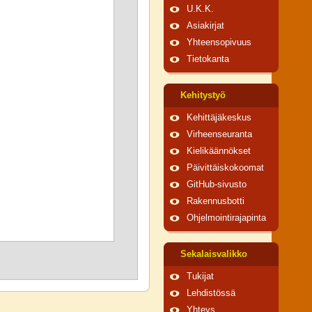
U.K.K.
Asiakirjat
Yhteensopivuus
Tietokanta
Kehitystyö
Kehittäjäkeskus
Virheenseuranta
Kielikäännökset
Päivittäiskokoomat
GitHub-sivusto
Rakennusbotti
Ohjelmointirajapinta
Sekalaisvalikko
Tukijat
Lehdistössä
Yhteys