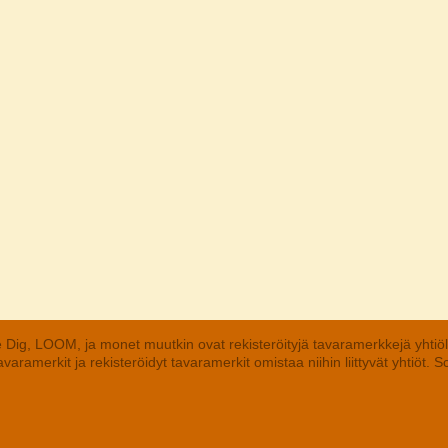
 Dig, LOOM, ja monet muutkin ovat rekisteröityjä tavaramerkkejä yhtiö
aramerkit ja rekisteröidyt tavaramerkit omistaa niihin liittyvät yhtiöt