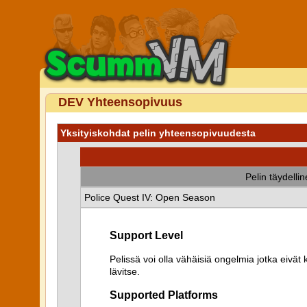
DEV Yhteensopivuus
Yksityiskohdat pelin yhteensopivuudesta
Pelin täydelli
Police Quest IV: Open Season
Support Level
Pelissä voi olla vähäisiä ongelmia jotka eiv
lävitse.
Supported Platforms