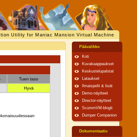
tion Utility for Maniac Mansion Virtual Machine
Päävalikko
Koti
Kuvakaappaukset
Keskustelupalstat
)
Tuen taso
Lataukset
Ilmaispelit & lisät
Hyvä
Demo-näytteet
Director-näytteet
ScummVM-blogit
 kokonaisuudessaan
Dumper Companion
Dokumentaatio