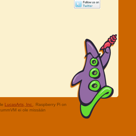
lle
LucasArts, Inc.
. Raspberry Pi on
. ScummVM ei ole missään