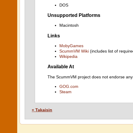
DOS
Unsupported Platforms
Macintosh
Links
MobyGames
ScummVM Wiki
(includes list of require
Wikipedia
Available At
The ScummVM project does not endorse any ind
GOG.com
Steam
« Takaisin