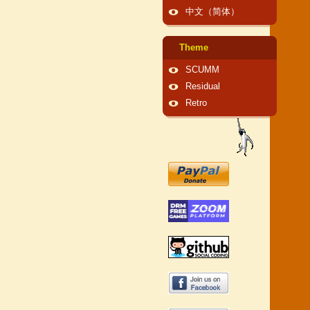
中文（简体）
Theme
SCUMM
Residual
Retro