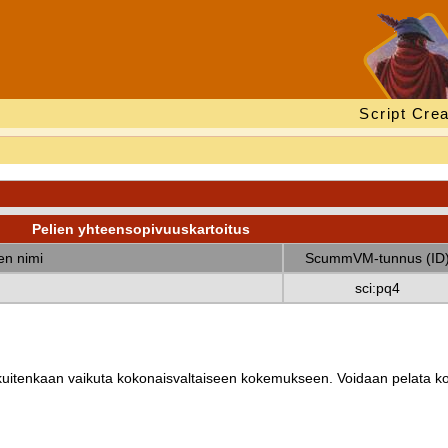
Script Crea
Pelien yhteensopivuuskartoitus
nen nimi
ScummVM-tunnus (ID
sci:pq4
ät kuitenkaan vaikuta kokonaisvaltaiseen kokemukseen. Voidaan pelata