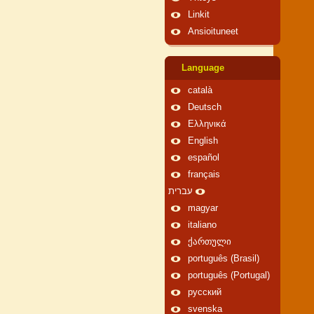
Linkit
Ansioituneet
Language
català
Deutsch
Ελληνικά
English
español
français
עברית
magyar
italiano
ქართული
português (Brasil)
português (Portugal)
русский
svenska