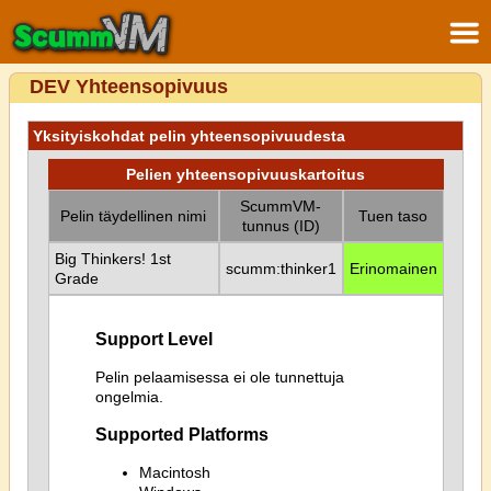
DEV Yhteensopivuus
Yksityiskohdat pelin yhteensopivuudesta
Pelien yhteensopivuuskartoitus
ScummVM-
Pelin täydellinen nimi
Tuen taso
tunnus (ID)
Big Thinkers! 1st
scumm:thinker1
Erinomainen
Grade
Support Level
Pelin pelaamisessa ei ole tunnettuja
ongelmia.
Supported Platforms
Macintosh