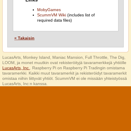
MobyGames
ScummVM Wiki
(includes list of
required data files)
« Takaisin
LucasArts, Monkey Island, Maniac Mansion, Full Throttle, The Dig,
LOOM, ja monet muutkin ovat rekisteröityjä tavaramerkkejä yhtiölle
LucasArts, Inc.
. Raspberry Pi on Raspberry Pi Tradingin omistama
tavaramerkki. Kaikki muut tavaramerkit ja rekisteröidyt tavaramerkit
omistaa niihin liittyvät yhtiöt. ScummVM ei ole missään yhteistyössä
LucasArts, Inc:n kanssa.