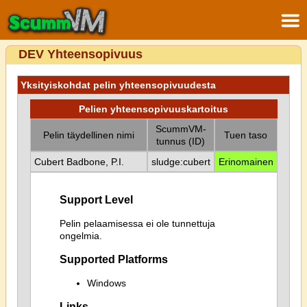
DEV Yhteensopivuus
Yksityiskohdat pelin yhteensopivuudesta
Pelien yhteensopivuuskartoitus
ScummVM-
Pelin täydellinen nimi
Tuen taso
tunnus (ID)
Cubert Badbone, P.I.
sludge:cubert
Erinomainen
Support Level
Pelin pelaamisessa ei ole tunnettuja
ongelmia.
Supported Platforms
Windows
Links