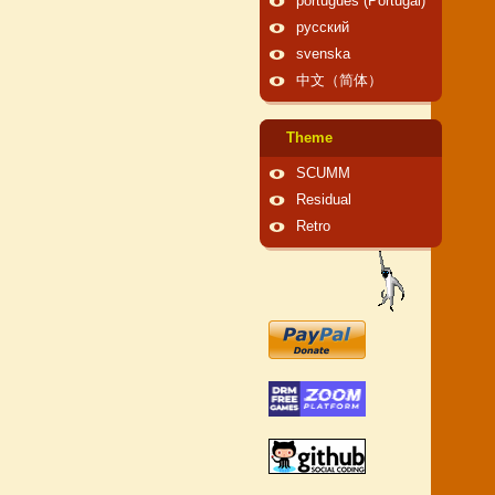
português (Portugal)
русский
svenska
中文（简体）
Theme
SCUMM
Residual
Retro