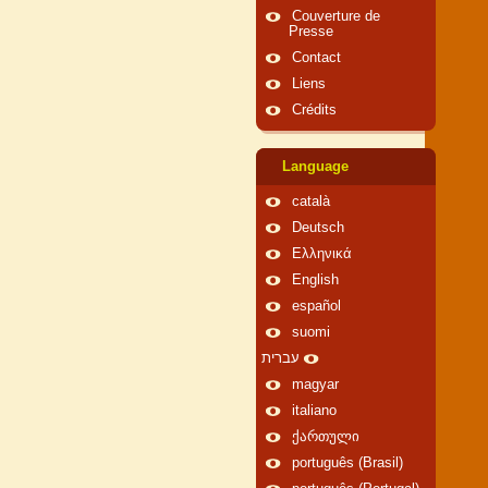
Couverture de
Presse
Contact
Liens
Crédits
Language
català
Deutsch
Ελληνικά
English
español
suomi
עברית
magyar
italiano
ქართული
português (Brasil)