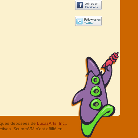
arques déposées de
LucasArts, Inc.
.
ctives. ScummVM n'est affilié en