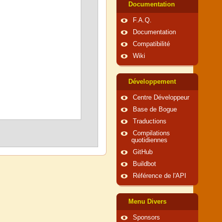
Documentation
F.A.Q.
Documentation
Compatibilité
Wiki
Développement
Centre Développeur
Base de Bogue
Traductions
Compilations
quotidiennes
GitHub
Buildbot
Référence de l'API
Menu Divers
Sponsors