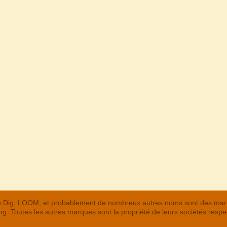
 The Dig, LOOM, et probablement de nombreux autres noms sont des m
. Toutes les autres marques sont la propriété de leurs sociétés respe