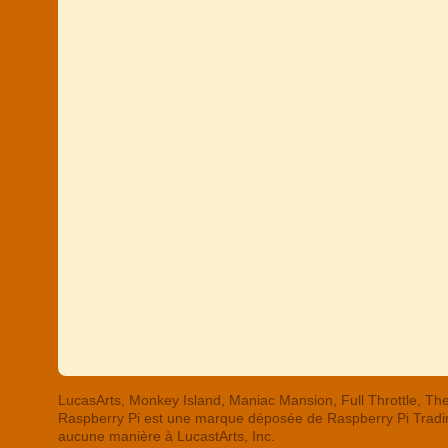
LucasArts, Monkey Island, Maniac Mansion, Full Throttle,
Raspberry Pi est une marque déposée de Raspberry Pi Trading
aucune manière à LucastArts, Inc.