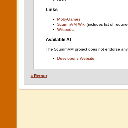
Links
MobyGames
ScummVM Wiki
(includes list of require
Wikipedia
Available At
The ScummVM project does not endorse any ind
Developer's Website
« Retour