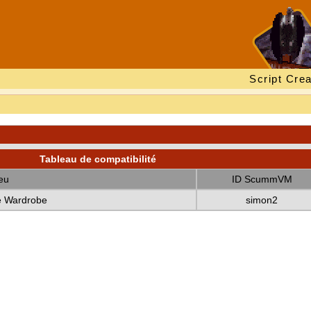
Script Crea
Tableau de compatibilité
eu
ID ScummVM
he Wardrobe
simon2