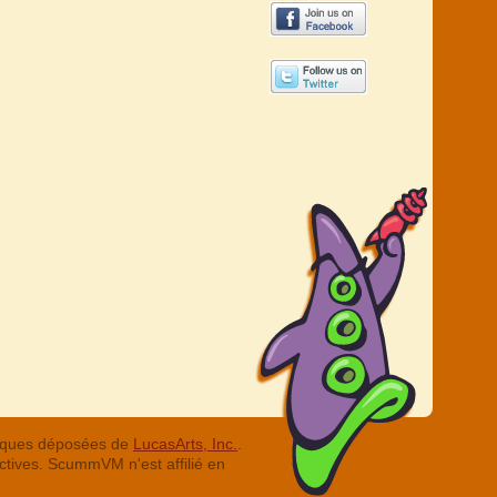
arques déposées de
LucasArts, Inc.
.
ctives. ScummVM n'est affilié en