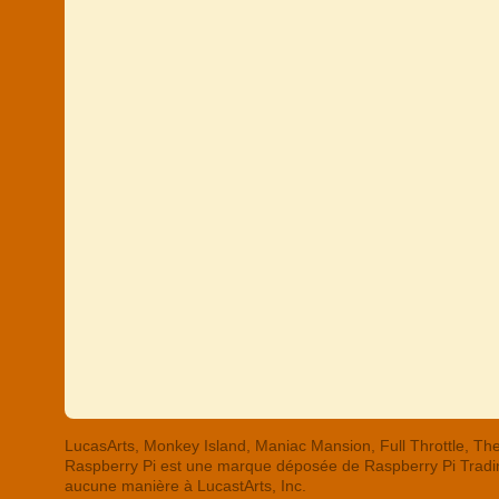
LucasArts, Monkey Island, Maniac Mansion, Full Throttle,
Raspberry Pi est une marque déposée de Raspberry Pi Trading
aucune manière à LucastArts, Inc.