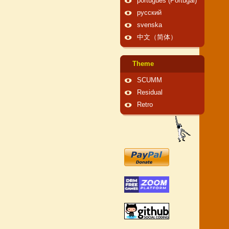
português (Portugal)
русский
svenska
中文（简体）
Theme
SCUMM
Residual
Retro