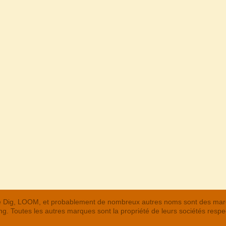
 The Dig, LOOM, et probablement de nombreux autres noms sont des m
. Toutes les autres marques sont la propriété de leurs sociétés respe