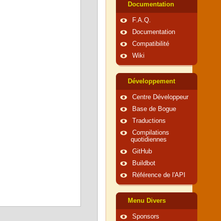
Documentation
F.A.Q.
Documentation
Compatibilité
Wiki
Développement
Centre Développeur
Base de Bogue
Traductions
Compilations
quotidiennes
GitHub
Buildbot
Référence de l'API
Menu Divers
Sponsors