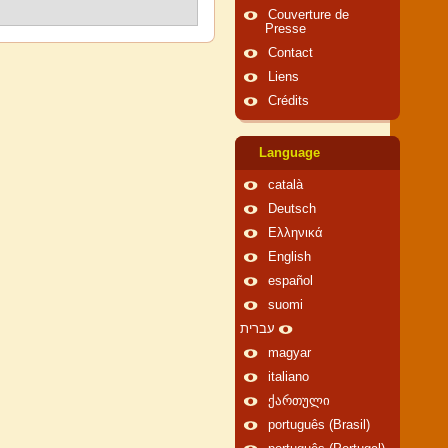
Couverture de
Presse
Contact
Liens
Crédits
Language
català
Deutsch
Ελληνικά
English
español
suomi
עברית
magyar
italiano
ქართული
português (Brasil)