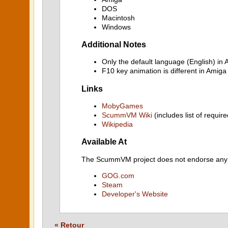
DOS
Macintosh
Windows
Additional Notes
Only the default language (English) in
F10 key animation is different in Amig
Links
MobyGames
ScummVM Wiki
(includes list of require
Wikipedia
Available At
The ScummVM project does not endorse any ind
GOG.com
Steam
Developer's Website
« Retour