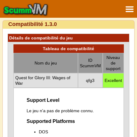
Compatibilité 1.3.0
Détails de compatibilité du jeu
Tableau de compatibilité
Niveau
ID
Nom du jeu
de
ScummVM
support
Quest for Glory III: Wages of
qfg3
Excellent
War
Support Level
Le jeu n'a pas de problème connu.
Supported Platforms
DOS