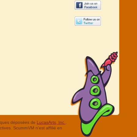
arques déposées de
LucasArts, Inc.
.
ctives. ScummVM n'est affilié en