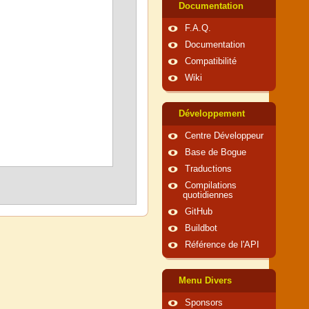
Documentation
F.A.Q.
Documentation
Compatibilité
Wiki
Développement
Centre Développeur
Base de Bogue
Traductions
Compilations
quotidiennes
GitHub
Buildbot
Référence de l'API
Menu Divers
Sponsors