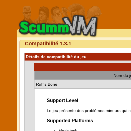
Compatibilité 1.3.1
Détails de compatibilité du jeu
Nom du j
Ruff's Bone
Support Level
Le jeu présente des problèmes mineurs qui n'i
Supported Platforms
Macintosh