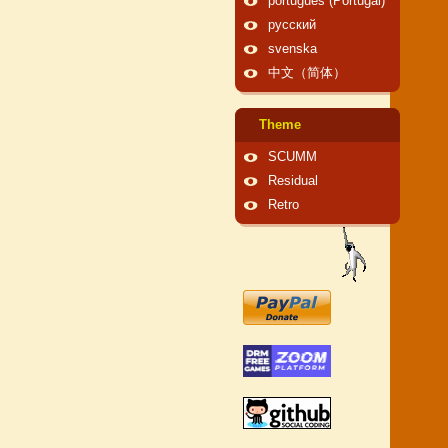
português (Portugal)
русский
svenska
中文（简体）
Theme
SCUMM
Residual
Retro