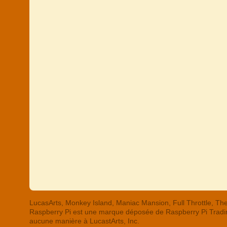
LucasArts, Monkey Island, Maniac Mansion, Full Throttle,
Raspberry Pi est une marque déposée de Raspberry Pi Trading
aucune manière à LucastArts, Inc.