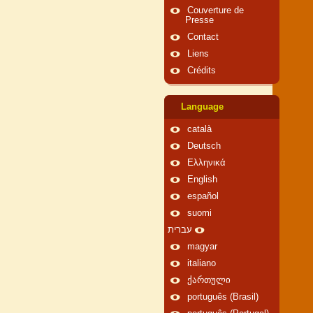
Couverture de
Presse
Contact
Liens
Crédits
Language
català
Deutsch
Ελληνικά
English
español
suomi
עברית
magyar
italiano
ქართული
português (Brasil)