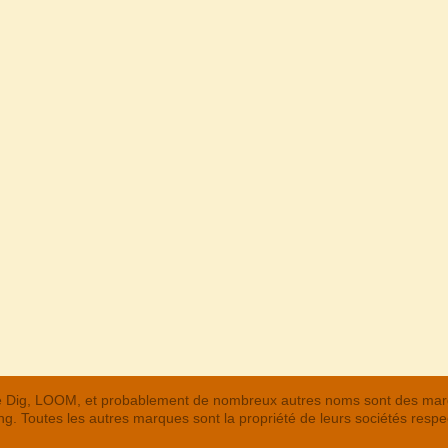
 The Dig, LOOM, et probablement de nombreux autres noms sont des m
. Toutes les autres marques sont la propriété de leurs sociétés respe