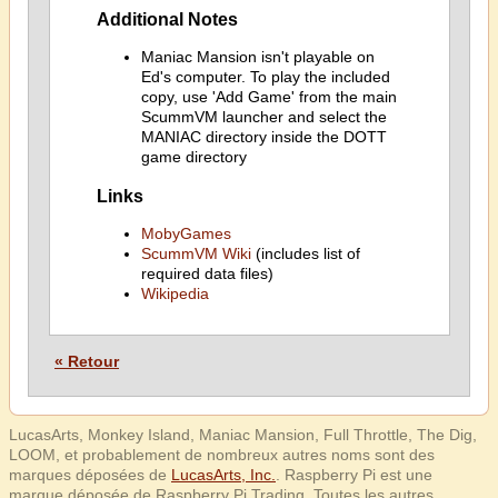
Additional Notes
Maniac Mansion isn't playable on
Ed's computer. To play the included
copy, use 'Add Game' from the main
ScummVM launcher and select the
MANIAC directory inside the DOTT
game directory
Links
MobyGames
ScummVM Wiki
(includes list of
required data files)
Wikipedia
« Retour
LucasArts, Monkey Island, Maniac Mansion, Full Throttle, The Dig,
LOOM, et probablement de nombreux autres noms sont des
marques déposées de
LucasArts, Inc.
. Raspberry Pi est une
marque déposée de Raspberry Pi Trading. Toutes les autres