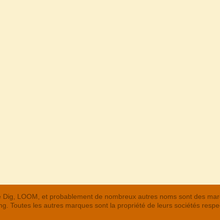
 The Dig, LOOM, et probablement de nombreux autres noms sont des m
. Toutes les autres marques sont la propriété de leurs sociétés respe