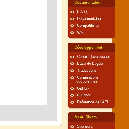
Documentation
F.A.Q.
Documentation
Compatibilité
Wiki
Développement
Centre Développeur
Base de Bogue
Traductions
Compilations
quotidiennes
GitHub
Buildbot
Référence de l'API
Menu Divers
Sponsors