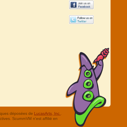
arques déposées de
LucasArts, Inc.
.
ctives. ScummVM n'est affilié en