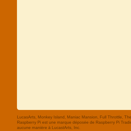
LucasArts, Monkey Island, Maniac Mansion, Full Throttle,
Raspberry Pi est une marque déposée de Raspberry Pi Trading
aucune manière à LucastArts, Inc.