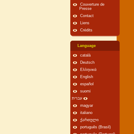
Couverture de
Presse
Contact
Liens
Crédits
Language
català
Deutsch
Ελληνικά
English
español
suomi
עברית
magyar
italiano
ქართული
português (Brasil)