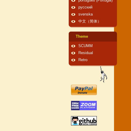
português (Portugal)
русский
svenska
中文（简体）
Theme
SCUMM
Residual
Retro