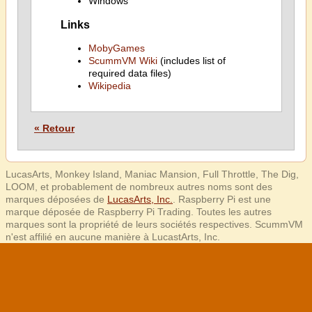
Windows
Links
MobyGames
ScummVM Wiki
(includes list of
required data files)
Wikipedia
« Retour
LucasArts, Monkey Island, Maniac Mansion, Full Throttle, The Dig,
LOOM, et probablement de nombreux autres noms sont des
marques déposées de
LucasArts, Inc.
. Raspberry Pi est une
marque déposée de Raspberry Pi Trading. Toutes les autres
marques sont la propriété de leurs sociétés respectives. ScummVM
n'est affilié en aucune manière à LucastArts, Inc.