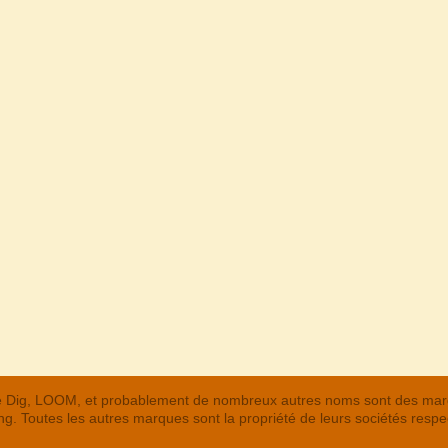
 The Dig, LOOM, et probablement de nombreux autres noms sont des m
. Toutes les autres marques sont la propriété de leurs sociétés respe