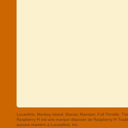
LucasArts, Monkey Island, Maniac Mansion, Full Throttle,
Raspberry Pi est une marque déposée de Raspberry Pi Trading
aucune manière à LucastArts, Inc.