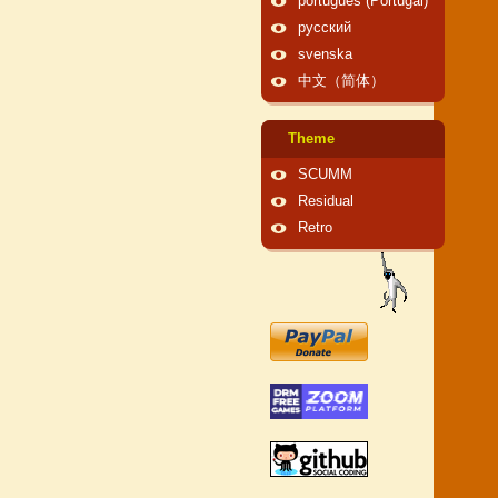
português (Portugal)
русский
svenska
中文（简体）
Theme
SCUMM
Residual
Retro