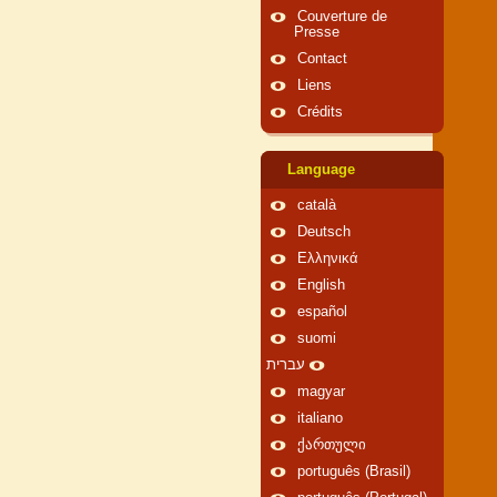
Couverture de
Presse
Contact
Liens
Crédits
Language
català
Deutsch
Ελληνικά
English
español
suomi
עברית
magyar
italiano
ქართული
português (Brasil)