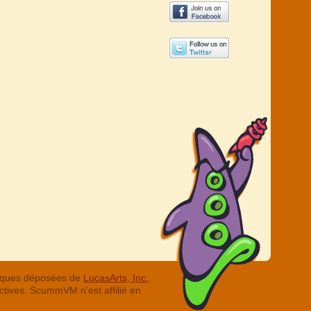
arques déposées de
LucasArts, Inc.
.
ctives. ScummVM n'est affilié en