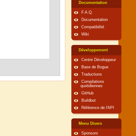
Documentation
F.A.Q.
Documentation
Compatibilité
Wiki
Développement
Centre Développeur
Base de Bogue
Traductions
Compilations
quotidiennes
GitHub
Buildbot
Référence de l'API
Menu Divers
Sponsors