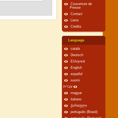
Couverture de
Presse
Contact
Liens
Crédits
Language
català
Deutsch
Ελληνικά
English
español
suomi
עברית
magyar
italiano
ქართული
português (Brasil)