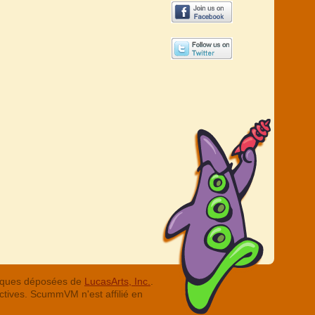
arques déposées de
LucasArts, Inc.
.
ctives. ScummVM n'est affilié en