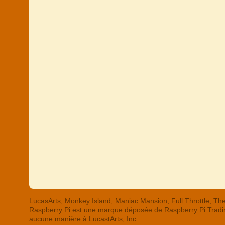
LucasArts, Monkey Island, Maniac Mansion, Full Throttle,
Raspberry Pi est une marque déposée de Raspberry Pi Trading
aucune manière à LucastArts, Inc.