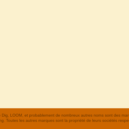
 The Dig, LOOM, et probablement de nombreux autres noms sont des m
. Toutes les autres marques sont la propriété de leurs sociétés respe