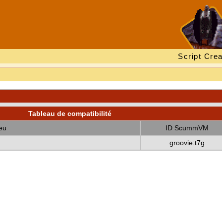
Script Crea
Tableau de compatibilité
eu
ID ScummVM
groovie:t7g