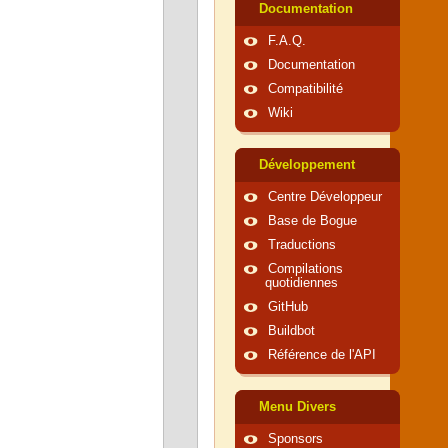
Documentation
F.A.Q.
Documentation
Compatibilité
Wiki
Développement
Centre Développeur
Base de Bogue
Traductions
Compilations
quotidiennes
GitHub
Buildbot
Référence de l'API
Menu Divers
Sponsors