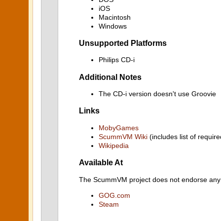
iOS
Macintosh
Windows
Unsupported Platforms
Philips CD-i
Additional Notes
The CD-i version doesn't use Groovie
Links
MobyGames
ScummVM Wiki
(includes list of require
Wikipedia
Available At
The ScummVM project does not endorse any ind
GOG.com
Steam