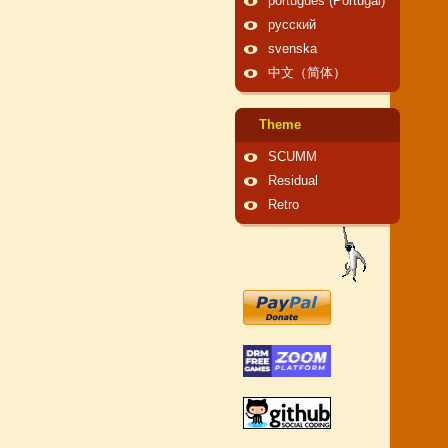
português (Portugal)
русский
svenska
中文（简体）
Theme
SCUMM
Residual
Retro