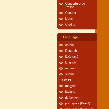
Couverture de
Presse
Contact
Liens
Crédits
Language
català
Deutsch
Ελληνικά
English
español
suomi
עברית
magyar
italiano
ქართული
português (Brasil)