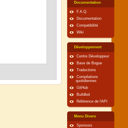
Documentation
F.A.Q.
Documentation
Compatibilité
Wiki
Développement
Centre Développeur
Base de Bogue
Traductions
Compilations
quotidiennes
GitHub
Buildbot
Référence de l'API
Menu Divers
Sponsors