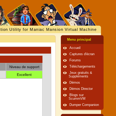
tion Utility for Maniac Mansion Virtual Machine
Menu principal
Accueil
Captures d'écran
Forums
Niveau de support
Téléchargements
Jeux gratuits &
Excellent
Suppléments
Démos
Démos Director
Blogs sur
ScummVM
Dumper Companion