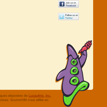
arques déposées de
LucasArts, Inc.
.
ctives. ScummVM n'est affilié en