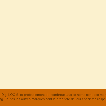
 The Dig, LOOM, et probablement de nombreux autres noms sont des m
. Toutes les autres marques sont la propriété de leurs sociétés respe