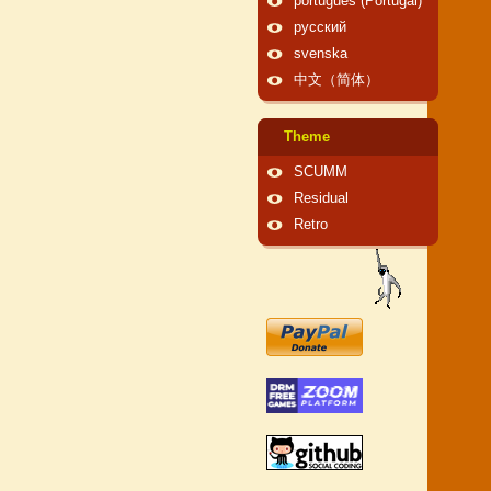
português (Portugal)
русский
svenska
中文（简体）
Theme
SCUMM
Residual
Retro