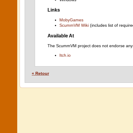
Links
MobyGames
ScummVM Wiki
(includes list of require
Available At
The ScummVM project does not endorse any ind
Itch.io
« Retour