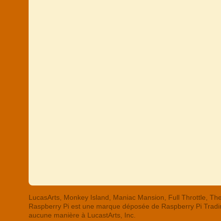
LucasArts, Monkey Island, Maniac Mansion, Full Throttle,
Raspberry Pi est une marque déposée de Raspberry Pi Trading
aucune manière à LucastArts, Inc.