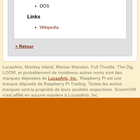
DOS
Links
Wikipedia
« Retour
LucasArts, Monkey Island, Maniac Mansion, Full Throttle, The Dig,
LOOM, et probablement de nombreux autres noms sont des
marques déposées de
LucasArts, Inc.
. Raspberry Pi est une
marque déposée de Raspberry Pi Trading. Toutes les autres
marques sont la propriété de leurs sociétés respectives. ScummVM
n'est affilié en aucune manière à LucastArts, Inc.