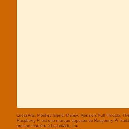
LucasArts, Monkey Island, Maniac Mansion, Full Throttle,
Raspberry Pi est une marque déposée de Raspberry Pi Trading
aucune manière à LucastArts, Inc.