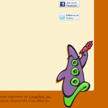
arques déposées de
LucasArts, Inc.
.
ctives. ScummVM n'est affilié en