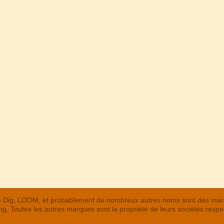
 The Dig, LOOM, et probablement de nombreux autres noms sont des m
. Toutes les autres marques sont la propriété de leurs sociétés respe