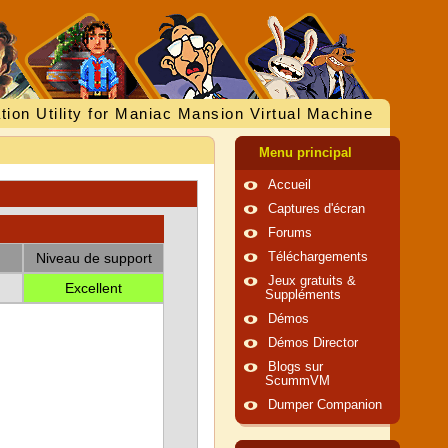
tion Utility for Maniac Mansion Virtual Machine
Menu principal
Accueil
Captures d'écran
Forums
Niveau de support
Téléchargements
Jeux gratuits &
Excellent
Suppléments
Démos
Démos Director
Blogs sur
ScummVM
Dumper Companion