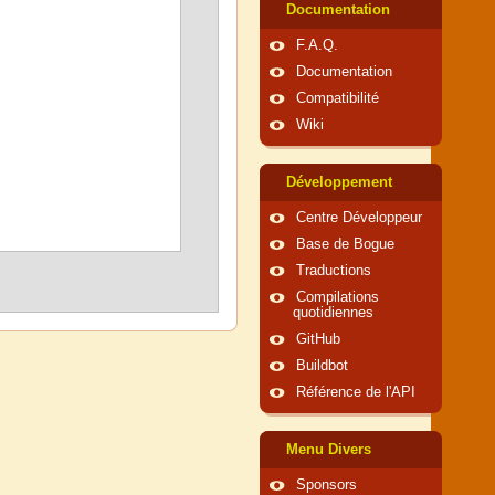
Documentation
F.A.Q.
Documentation
Compatibilité
Wiki
Développement
Centre Développeur
Base de Bogue
Traductions
Compilations
quotidiennes
GitHub
Buildbot
Référence de l'API
Menu Divers
Sponsors