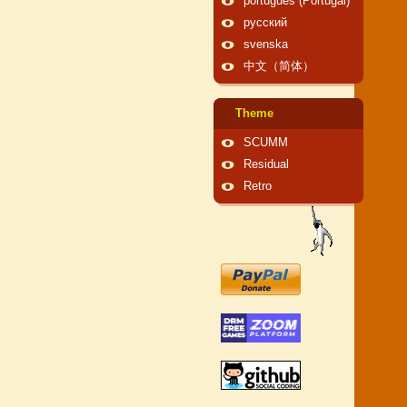
português (Portugal)
русский
svenska
中文（简体）
Theme
SCUMM
Residual
Retro