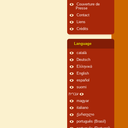
Couverture de
Presse
Contact
Liens
Crédits
Language
català
Deutsch
Ελληνικά
English
español
suomi
עברית
magyar
italiano
ქართული
português (Brasil)