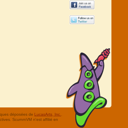
arques déposées de
LucasArts, Inc.
.
ctives. ScummVM n'est affilié en