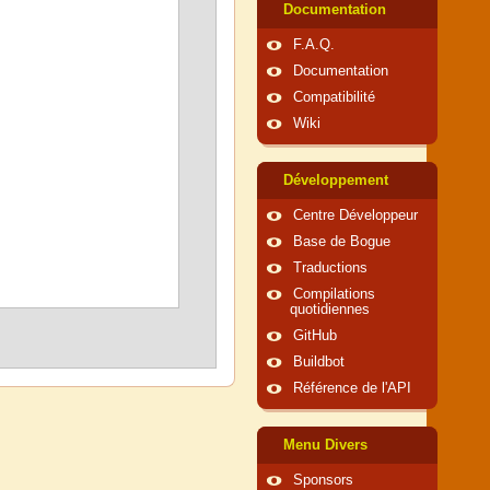
Documentation
F.A.Q.
Documentation
Compatibilité
Wiki
Développement
Centre Développeur
Base de Bogue
Traductions
Compilations
quotidiennes
GitHub
Buildbot
Référence de l'API
Menu Divers
Sponsors