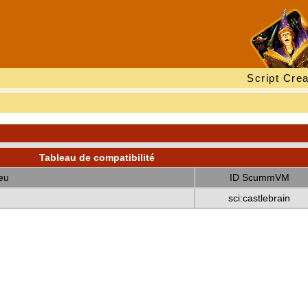
Script Crea
Tableau de compatibilité
eu
ID ScummVM
sci:castlebrain