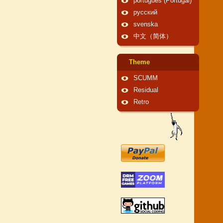
português (Portugal)
русский
svenska
中文（简体）
Theme
SCUMM
Residual
Retro