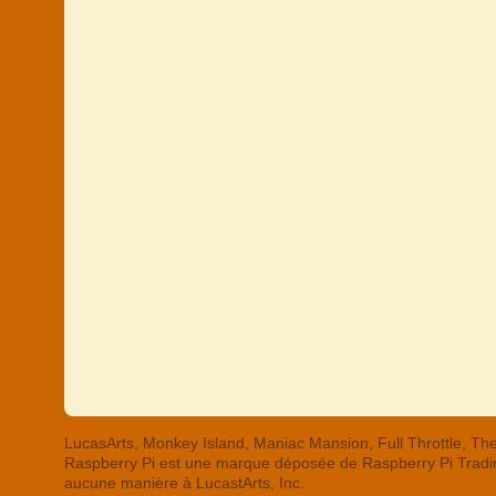
LucasArts, Monkey Island, Maniac Mansion, Full Throttle,
Raspberry Pi est une marque déposée de Raspberry Pi Trading
aucune manière à LucastArts, Inc.