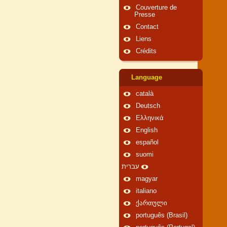
Couverture de
Presse
Contact
Liens
Crédits
Language
català
Deutsch
Ελληνικά
English
español
suomi
עברית
magyar
italiano
ქართული
português (Brasil)