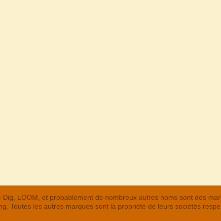
 The Dig, LOOM, et probablement de nombreux autres noms sont des m
. Toutes les autres marques sont la propriété de leurs sociétés respe