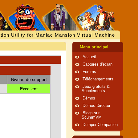
tion Utility for Maniac Mansion Virtual Machine
Menu principal
Accueil
Captures d'écran
Forums
Niveau de support
Téléchargements
Jeux gratuits &
Excellent
Suppléments
Démos
Démos Director
Blogs sur
ScummVM
Dumper Companion