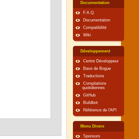
Documentation
F.A.Q.
Documentation
Compatibilité
Wiki
Développement
Centre Développeur
Base de Bogue
Traductions
Compilations
quotidiennes
GitHub
Buildbot
Référence de l'API
Menu Divers
Sponsors