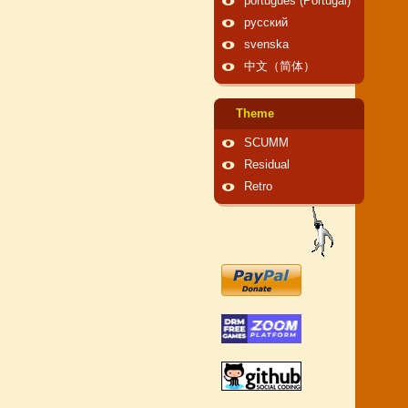
português (Portugal)
русский
svenska
中文（简体）
Theme
SCUMM
Residual
Retro