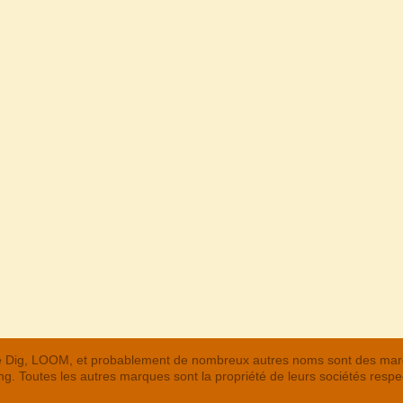
 The Dig, LOOM, et probablement de nombreux autres noms sont des m
. Toutes les autres marques sont la propriété de leurs sociétés respe