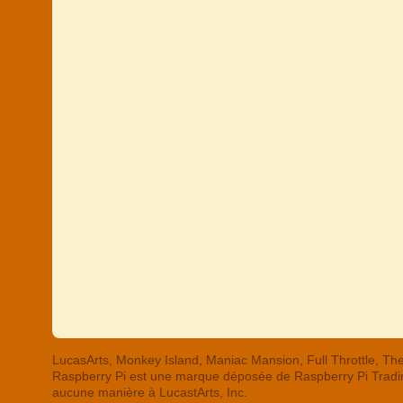
LucasArts, Monkey Island, Maniac Mansion, Full Throttle,
Raspberry Pi est une marque déposée de Raspberry Pi Trading
aucune manière à LucastArts, Inc.