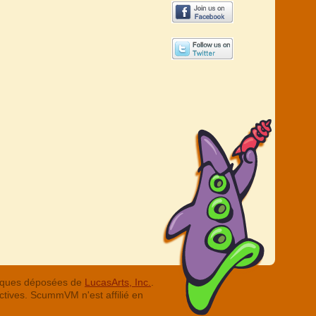
arques déposées de
LucasArts, Inc.
.
ctives. ScummVM n'est affilié en