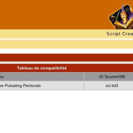
Script Crea
Tableau de compatibilité
eu
ID ScummVM
the Pulsating Pectorals
sci:lsl3