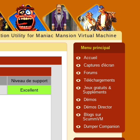
tion Utility for Maniac Mansion Virtual Machine
Menu principal
Accueil
Captures d'écran
Forums
Niveau de support
Téléchargements
Jeux gratuits &
Excellent
Suppléments
Démos
Démos Director
Blogs sur
ScummVM
Dumper Companion