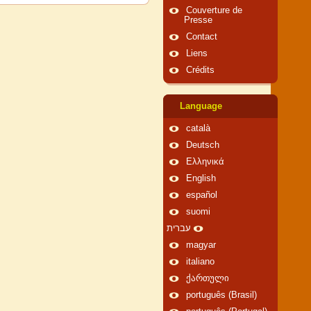
Couverture de
Presse
Contact
Liens
Crédits
Language
català
Deutsch
Ελληνικά
English
español
suomi
עברית
magyar
italiano
ქართული
português (Brasil)