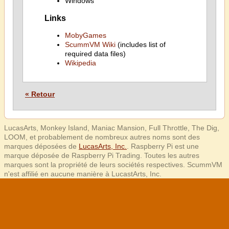
Windows
Links
MobyGames
ScummVM Wiki
(includes list of
required data files)
Wikipedia
« Retour
LucasArts, Monkey Island, Maniac Mansion, Full Throttle, The Dig,
LOOM, et probablement de nombreux autres noms sont des
marques déposées de
LucasArts, Inc.
. Raspberry Pi est une
marque déposée de Raspberry Pi Trading. Toutes les autres
marques sont la propriété de leurs sociétés respectives. ScummVM
n'est affilié en aucune manière à LucastArts, Inc.