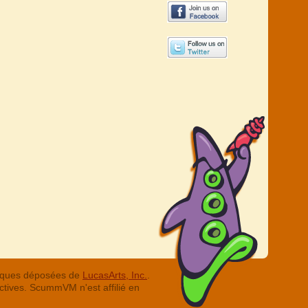
arques déposées de
LucasArts, Inc.
.
ctives. ScummVM n'est affilié en