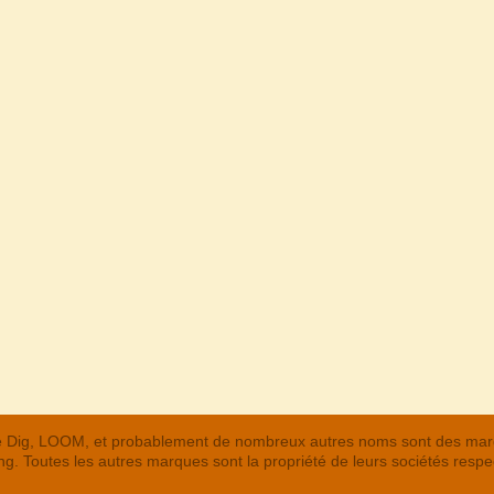
 The Dig, LOOM, et probablement de nombreux autres noms sont des m
. Toutes les autres marques sont la propriété de leurs sociétés respe