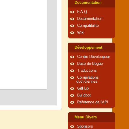
Documentation
F.A.Q.
Documentation
Compatibilité
Wiki
Développement
Centre Développeur
Base de Bogue
Traductions
Compilations
quotidiennes
GitHub
Buildbot
Référence de l'API
Menu Divers
Sponsors