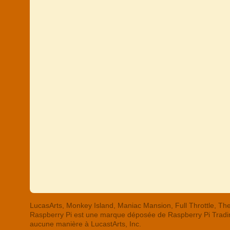
LucasArts, Monkey Island, Maniac Mansion, Full Throttle,
Raspberry Pi est une marque déposée de Raspberry Pi Trading
aucune manière à LucastArts, Inc.