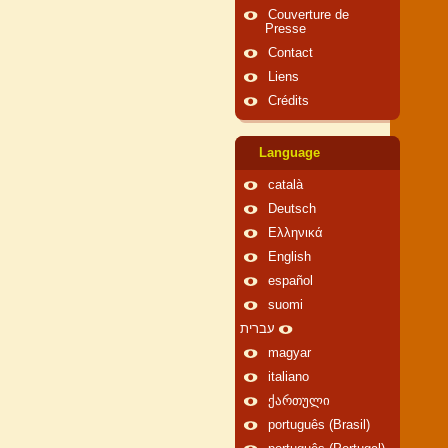
Couverture de
Presse
Contact
Liens
Crédits
Language
català
Deutsch
Ελληνικά
English
español
suomi
עברית
magyar
italiano
ქართული
português (Brasil)