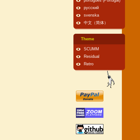
português (Portugal)
русский
svenska
中文（简体）
Theme
SCUMM
Residual
Retro