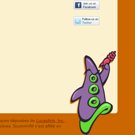
arques déposées de
LucasArts, Inc.
.
ctives. ScummVM n'est affilié en