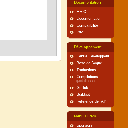
Documentation
F.A.Q.
Documentation
Compatibilité
Wiki
Développement
Centre Développeur
Base de Bogue
Traductions
Compilations
quotidiennes
GitHub
Buildbot
Référence de l'API
Menu Divers
Sponsors