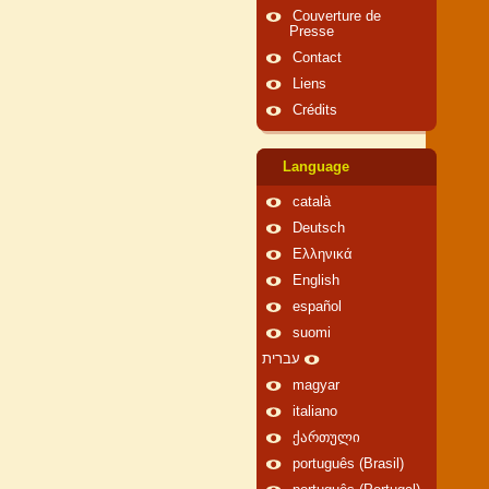
Couverture de
Presse
Contact
Liens
Crédits
Language
català
Deutsch
Ελληνικά
English
español
suomi
עברית
magyar
italiano
ქართული
português (Brasil)