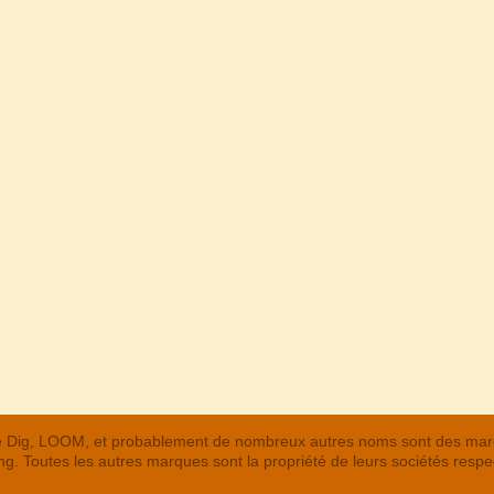
 The Dig, LOOM, et probablement de nombreux autres noms sont des m
. Toutes les autres marques sont la propriété de leurs sociétés respe