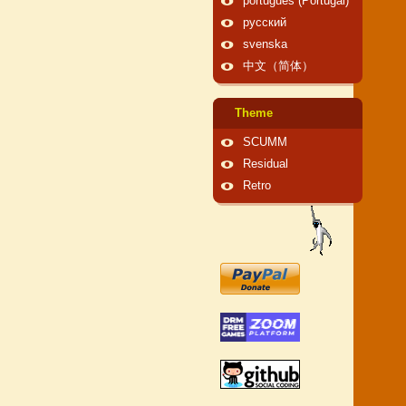
português (Portugal)
русский
svenska
中文（简体）
Theme
SCUMM
Residual
Retro