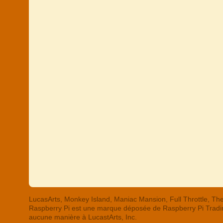
LucasArts, Monkey Island, Maniac Mansion, Full Throttle,
Raspberry Pi est une marque déposée de Raspberry Pi Trading
aucune manière à LucastArts, Inc.