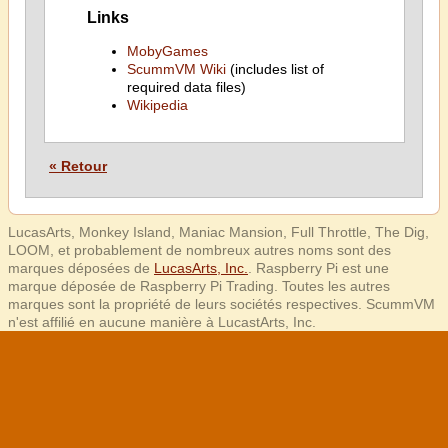
Links
MobyGames
ScummVM Wiki
(includes list of
required data files)
Wikipedia
« Retour
LucasArts, Monkey Island, Maniac Mansion, Full Throttle, The Dig,
LOOM, et probablement de nombreux autres noms sont des
marques déposées de
LucasArts, Inc.
. Raspberry Pi est une
marque déposée de Raspberry Pi Trading. Toutes les autres
marques sont la propriété de leurs sociétés respectives. ScummVM
n'est affilié en aucune manière à LucastArts, Inc.