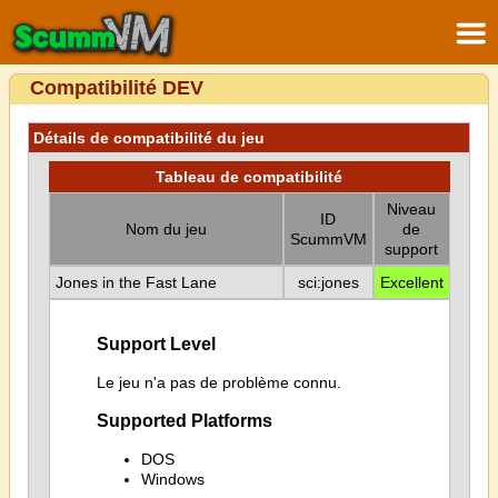
Compatibilité DEV
Détails de compatibilité du jeu
Tableau de compatibilité
Niveau
ID
Nom du jeu
de
ScummVM
support
Jones in the Fast Lane
sci:jones
Excellent
Support Level
Le jeu n'a pas de problème connu.
Supported Platforms
DOS
Windows