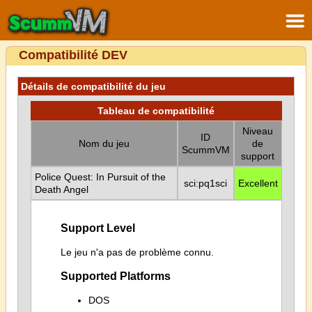
Compatibilité DEV
Détails de compatibilité du jeu
Tableau de compatibilité
Niveau
ID
Nom du jeu
de
ScummVM
support
Police Quest: In Pursuit of the
sci:pq1sci
Excellent
Death Angel
Support Level
Le jeu n'a pas de problème connu.
Supported Platforms
DOS