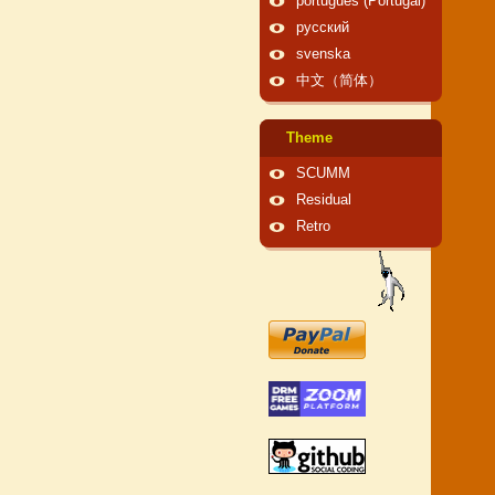
português (Portugal)
русский
svenska
中文（简体）
Theme
SCUMM
Residual
Retro