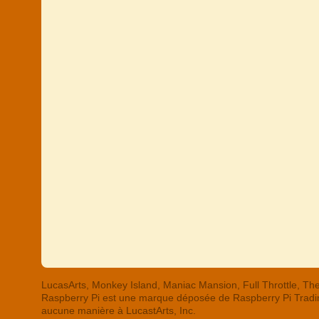
LucasArts, Monkey Island, Maniac Mansion, Full Throttle,
Raspberry Pi est une marque déposée de Raspberry Pi Trading
aucune manière à LucastArts, Inc.