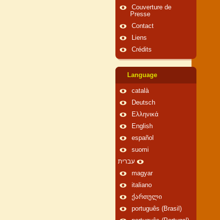
Couverture de
Presse
Contact
Liens
Crédits
Language
català
Deutsch
Ελληνικά
English
español
suomi
עברית
magyar
italiano
ქართული
português (Brasil)