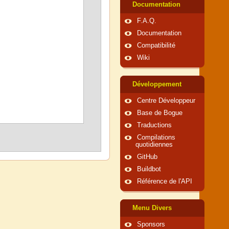
Documentation
F.A.Q.
Documentation
Compatibilité
Wiki
Développement
Centre Développeur
Base de Bogue
Traductions
Compilations
quotidiennes
GitHub
Buildbot
Référence de l'API
Menu Divers
Sponsors