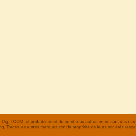
 The Dig, LOOM, et probablement de nombreux autres noms sont des m
. Toutes les autres marques sont la propriété de leurs sociétés respe