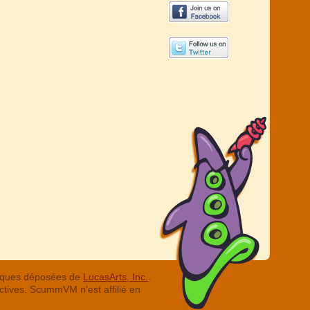
arques déposées de
LucasArts, Inc.
.
ctives. ScummVM n'est affilié en