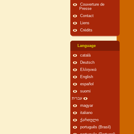
Couverture de
Presse
Contact
Liens
Crédits
Language
català
Deutsch
Ελληνικά
English
español
suomi
עברית
magyar
italiano
ქართული
português (Brasil)