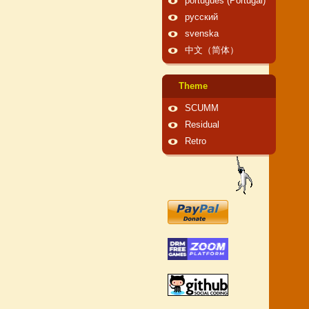
português (Portugal)
русский
svenska
中文（简体）
Theme
SCUMM
Residual
Retro