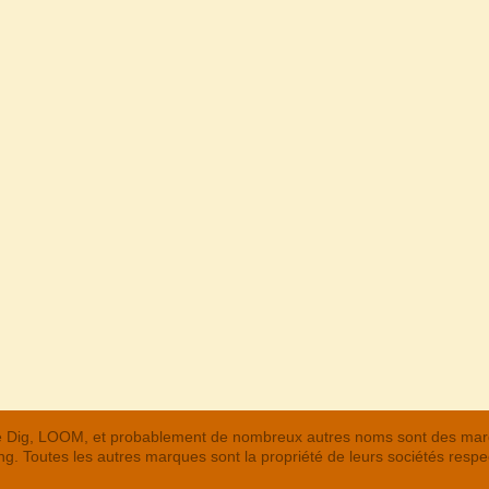
 The Dig, LOOM, et probablement de nombreux autres noms sont des m
. Toutes les autres marques sont la propriété de leurs sociétés respe