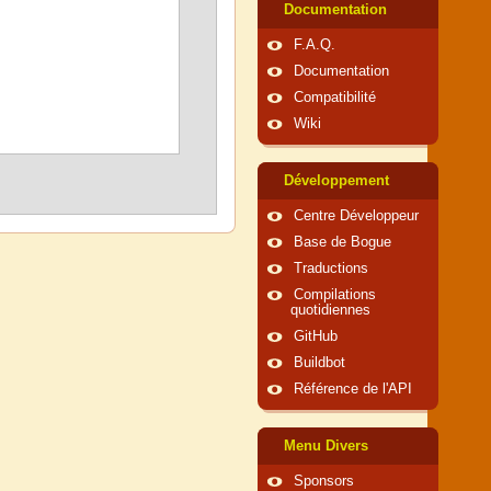
Documentation
F.A.Q.
Documentation
Compatibilité
Wiki
Développement
Centre Développeur
Base de Bogue
Traductions
Compilations
quotidiennes
GitHub
Buildbot
Référence de l'API
Menu Divers
Sponsors