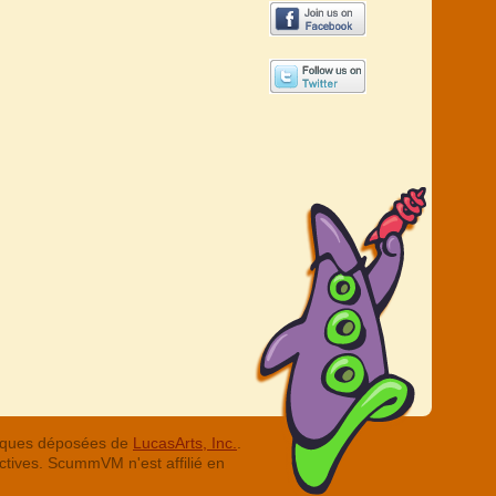
arques déposées de
LucasArts, Inc.
.
ctives. ScummVM n'est affilié en