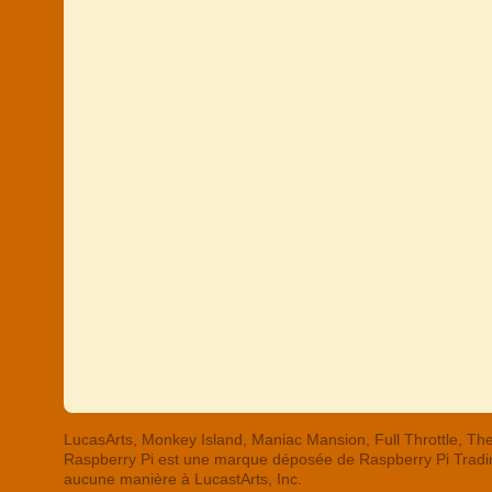
LucasArts, Monkey Island, Maniac Mansion, Full Throttle,
Raspberry Pi est une marque déposée de Raspberry Pi Trading
aucune manière à LucastArts, Inc.