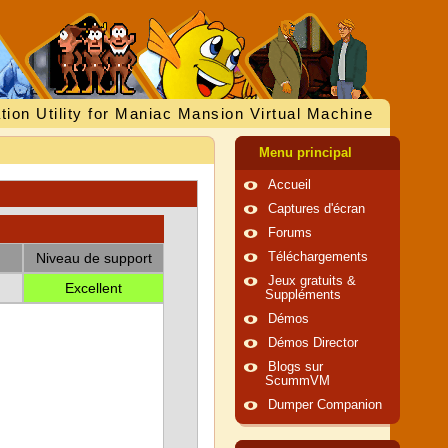
tion Utility for Maniac Mansion Virtual Machine
Menu principal
Accueil
Captures d'écran
Forums
Niveau de support
Téléchargements
Jeux gratuits &
Excellent
Suppléments
Démos
Démos Director
Blogs sur
ScummVM
Dumper Companion