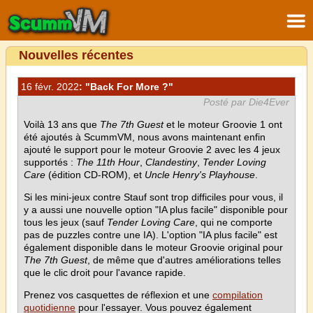
Nouvelles récentes
16 févr. 2022
: "Back For More ?"
Posté par Die4Ever
Voilà 13 ans que
The 7th Guest
et le moteur Groovie 1 ont
été ajoutés à ScummVM, nous avons maintenant enfin
ajouté le support pour le moteur Groovie 2 avec les 4 jeux
supportés :
The 11th Hour
,
Clandestiny
,
Tender Loving
Care
(édition CD-ROM), et
Uncle Henry's Playhouse
.
Si les mini-jeux contre Stauf sont trop difficiles pour vous, il
y a aussi une nouvelle option "IA plus facile" disponible pour
tous les jeux (sauf
Tender Loving Care
, qui ne comporte
pas de puzzles contre une IA). L'option "IA plus facile" est
également disponible dans le moteur Groovie original pour
The 7th Guest
, de même que d'autres améliorations telles
que le clic droit pour l'avance rapide.
Prenez vos casquettes de réflexion et une
compilation
quotidienne
pour l'essayer. Vous pouvez également