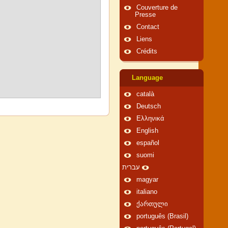
Couverture de
Presse
Contact
Liens
Crédits
Language
català
Deutsch
Ελληνικά
English
español
suomi
עברית
magyar
italiano
ქართული
português (Brasil)