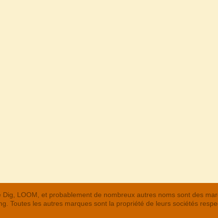
 The Dig, LOOM, et probablement de nombreux autres noms sont des m
. Toutes les autres marques sont la propriété de leurs sociétés respe