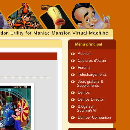
tion Utility for Maniac Mansion Virtual Machine
Menu principal
Accueil
Captures d'écran
Forums
Téléchargements
Jeux gratuits &
Suppléments
Démos
Démos Director
Blogs sur
ScummVM
Dumper Companion