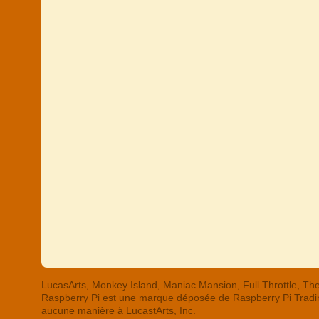
LucasArts, Monkey Island, Maniac Mansion, Full Throttle,
Raspberry Pi est une marque déposée de Raspberry Pi Trading
aucune manière à LucastArts, Inc.