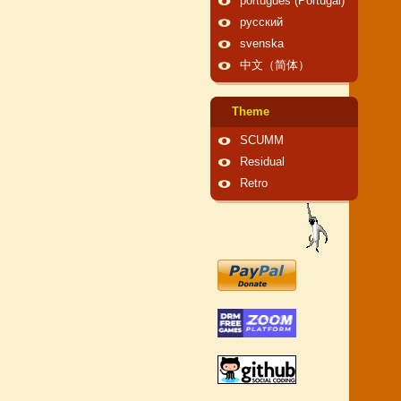
português (Portugal)
русский
svenska
中文（简体）
Theme
SCUMM
Residual
Retro