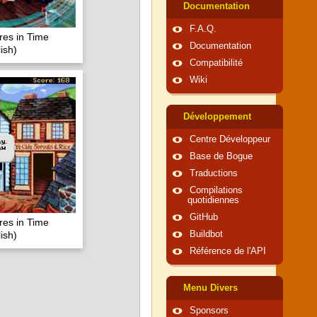
Documentation
F.A.Q.
res in Time
Documentation
ish)
Compatibilité
Wiki
Développement
Centre Développeur
Base de Bogue
Traductions
Compilations
quotidiennes
GitHub
res in Time
ish)
Buildbot
Référence de l'API
Menu Divers
Sponsors