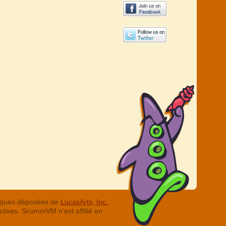
arques déposées de
LucasArts, Inc.
.
ctives. ScummVM n'est affilié en