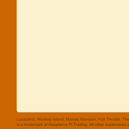
LucasArts, Monkey Island, Maniac Mansion, Full Throttle, The
is a trademark of Raspberry Pi Trading. All other trademarks