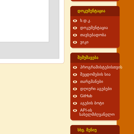
დოკუმენტაცია
ხ.დ.კ.
დოკუმენტაცია
თავსებადობა
ვიკი
შემუშავება
პროგრამისტებისთვის
შეცდომების სია
თარგმანები
დღიური აგებები
GitHub
აგების ბოტი
API-ის
სახელმძღვანელო
სხვ. მენიუ