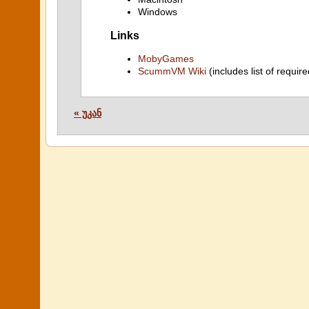
Windows
Links
MobyGames
ScummVM Wiki
(includes list of require
« უკან