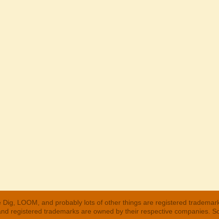
 Dig, LOOM, and probably lots of other things are registered trademar
 and registered trademarks are owned by their respective companies. S