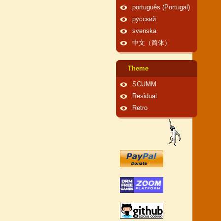
português (Portugal)
русский
svenska
中文（简体）
Theme
SCUMM
Residual
Retro