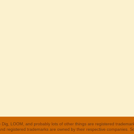
 Dig, LOOM, and probably lots of other things are registered trademar
 and registered trademarks are owned by their respective companies. S