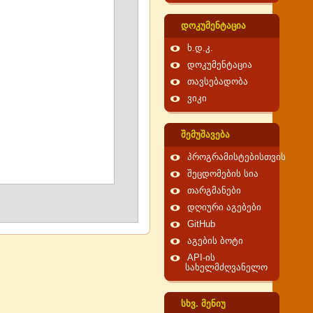
დოკუმენტაცია
ხ.დ.კ.
დოკუმენტაცია
თავსებადობა
ვიკი
შემუშავება
პროგრამისტებისთვის
შეცდომების სია
თარგმანები
დღიური აგებები
GitHub
აგების ბოტი
API-ის
სახელმძღვანელო
სხვ. მენიუ