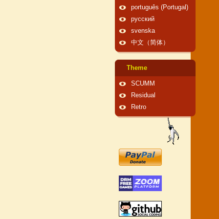
português (Portugal)
русский
svenska
中文（简体）
Theme
SCUMM
Residual
Retro