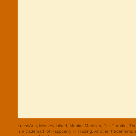
LucasArts, Monkey Island, Maniac Mansion, Full Throttle, The
is a trademark of Raspberry Pi Trading. All other trademarks