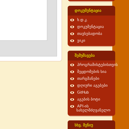
დოკუმენტაცია
ხ.დ.კ.
დოკუმენტაცია
თავსებადობა
ვიკი
შემუშავება
პროგრამისტებისთვის
შეცდომების სია
თარგმანები
დღიური აგებები
GitHub
აგების ბოტი
API-ის
სახელმძღვანელო
სხვ. მენიუ