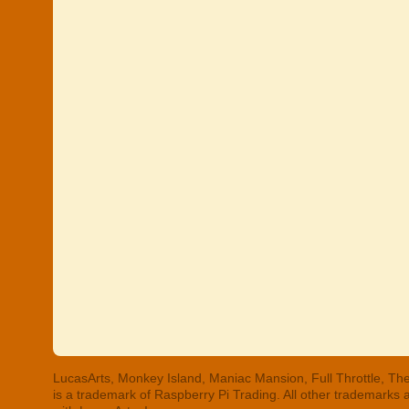
LucasArts, Monkey Island, Maniac Mansion, Full Throttle, The
is a trademark of Raspberry Pi Trading. All other trademarks