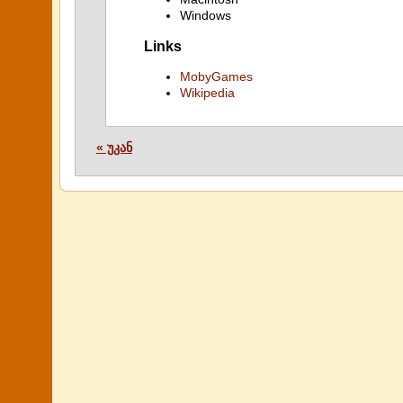
Windows
Links
MobyGames
Wikipedia
« უკან