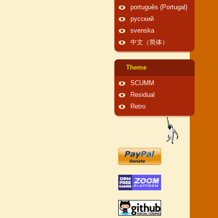
português (Portugal)
русский
svenska
中文（简体）
Theme
SCUMM
Residual
Retro