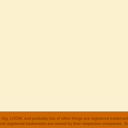
 Dig, LOOM, and probably lots of other things are registered trademar
 and registered trademarks are owned by their respective companies. S