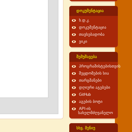
დოკუმენტაცია
ხ.დ.კ.
დოკუმენტაცია
თავსებადობა
ვიკი
შემუშავება
პროგრამისტებისთვის
შეცდომების სია
თარგმანები
დღიური აგებები
GitHub
აგების ბოტი
API-ის
სახელმძღვანელო
სხვ. მენიუ