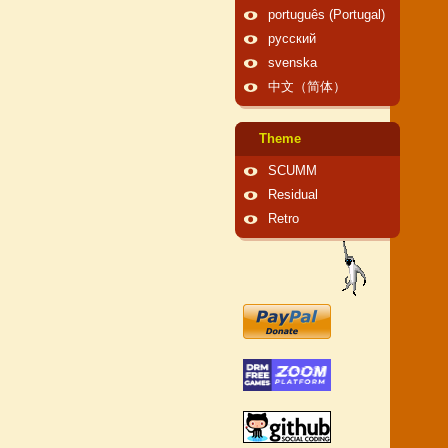
português (Portugal)
русский
svenska
中文（简体）
Theme
SCUMM
Residual
Retro