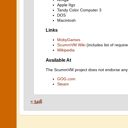
Apple IIgs
Tandy Color Computer 3
DOS
Macintosh
Links
MobyGames
ScummVM Wiki
(includes list of require
Wikipedia
Available At
The ScummVM project does not endorse any ind
GOG.com
Steam
« უკან