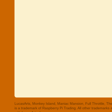
LucasArts, Monkey Island, Maniac Mansion, Full Throttle, The
is a trademark of Raspberry Pi Trading. All other trademarks