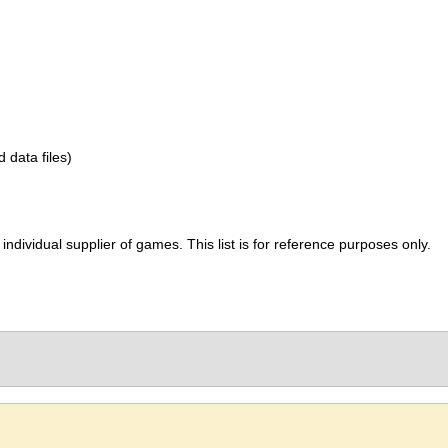
d data files)
ividual supplier of games. This list is for reference purposes only.