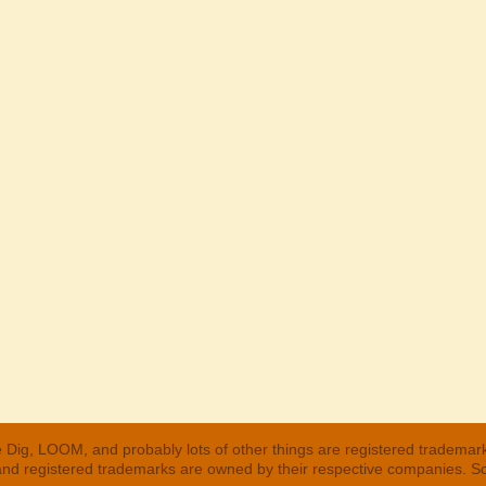
 Dig, LOOM, and probably lots of other things are registered trademar
 and registered trademarks are owned by their respective companies. S