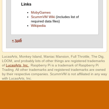
Links
MobyGames
ScummVM Wiki
(includes list of
required data files)
Wikipedia
« უკან
LucasArts, Monkey Island, Maniac Mansion, Full Throttle, The Dig,
LOOM, and probably lots of other things are registered trademarks
of
LucasArts, Inc.
. Raspberry Pi is a trademark of Raspberry Pi
Trading. All other trademarks and registered trademarks are owned
by their respective companies. ScummVM is not affiliated in any way
with LucasArts, Inc.