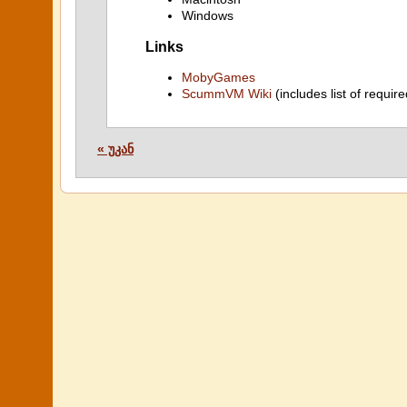
Windows
Links
MobyGames
ScummVM Wiki
(includes list of require
« უკან