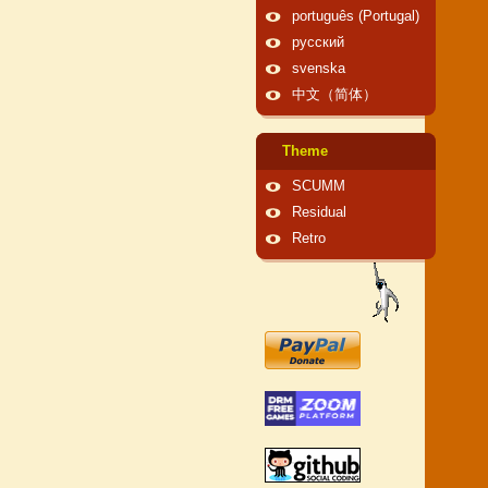
português (Portugal)
русский
svenska
中文（简体）
Theme
SCUMM
Residual
Retro