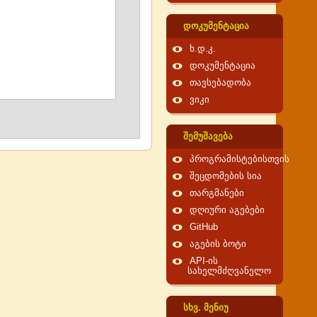
დოკუმენტაცია
ხ.დ.კ.
დოკუმენტაცია
თავსებადობა
ვიკი
შემუშავება
პროგრამისტებისთვის
შეცდომების სია
თარგმანები
დღიური აგებები
GitHub
აგების ბოტი
API-ის
სახელმძღვანელო
სხვ. მენიუ