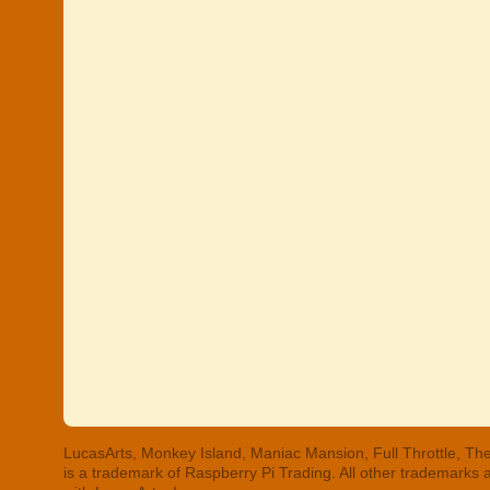
LucasArts, Monkey Island, Maniac Mansion, Full Throttle, The
is a trademark of Raspberry Pi Trading. All other trademarks