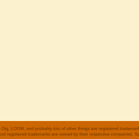
 Dig, LOOM, and probably lots of other things are registered trademar
 and registered trademarks are owned by their respective companies. S