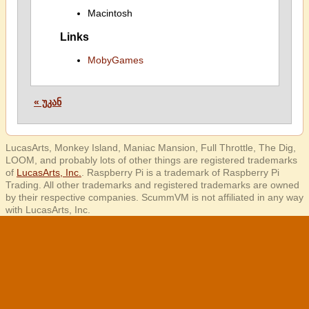
Macintosh
Links
MobyGames
« უკან
LucasArts, Monkey Island, Maniac Mansion, Full Throttle, The Dig,
LOOM, and probably lots of other things are registered trademarks
of
LucasArts, Inc.
. Raspberry Pi is a trademark of Raspberry Pi
Trading. All other trademarks and registered trademarks are owned
by their respective companies. ScummVM is not affiliated in any way
with LucasArts, Inc.