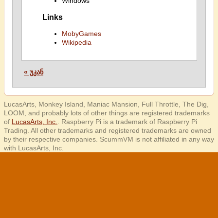
Windows
Links
MobyGames
Wikipedia
« უკან
LucasArts, Monkey Island, Maniac Mansion, Full Throttle, The Dig,
LOOM, and probably lots of other things are registered trademarks
of
LucasArts, Inc.
. Raspberry Pi is a trademark of Raspberry Pi
Trading. All other trademarks and registered trademarks are owned
by their respective companies. ScummVM is not affiliated in any way
with LucasArts, Inc.