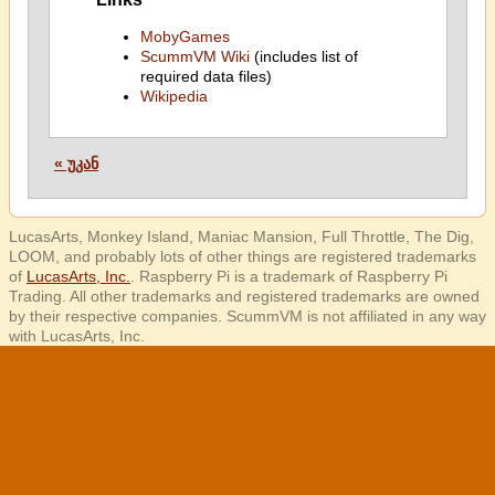
MobyGames
ScummVM Wiki
(includes list of
required data files)
Wikipedia
« უკან
LucasArts, Monkey Island, Maniac Mansion, Full Throttle, The Dig,
LOOM, and probably lots of other things are registered trademarks
of
LucasArts, Inc.
. Raspberry Pi is a trademark of Raspberry Pi
Trading. All other trademarks and registered trademarks are owned
by their respective companies. ScummVM is not affiliated in any way
with LucasArts, Inc.