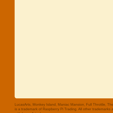
LucasArts, Monkey Island, Maniac Mansion, Full Throttle, The
is a trademark of Raspberry Pi Trading. All other trademarks