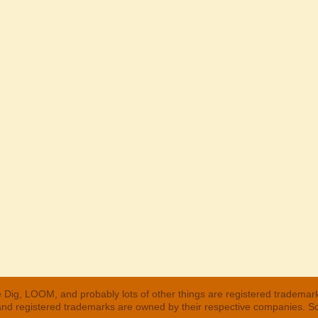
 Dig, LOOM, and probably lots of other things are registered trademar
 and registered trademarks are owned by their respective companies. S