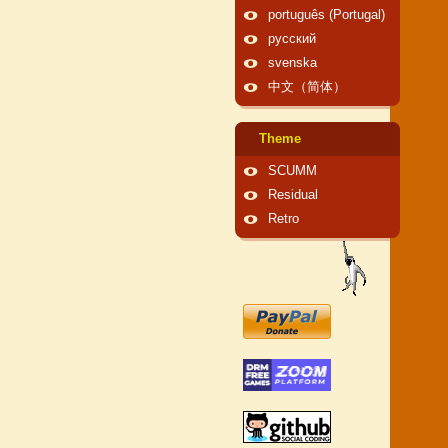
português (Portugal)
русский
svenska
中文（简体）
Theme
SCUMM
Residual
Retro