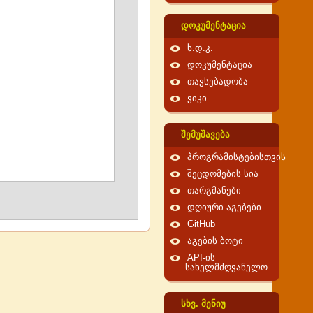
დოკუმენტაცია
ხ.დ.კ.
დოკუმენტაცია
თავსებადობა
ვიკი
შემუშავება
პროგრამისტებისთვის
შეცდომების სია
თარგმანები
დღიური აგებები
GitHub
აგების ბოტი
API-ის
სახელმძღვანელო
სხვ. მენიუ