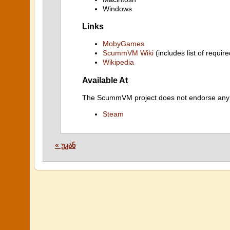
Windows
Links
MobyGames
ScummVM Wiki
(includes list of require
Wikipedia
Available At
The ScummVM project does not endorse any ind
Steam
« უკან